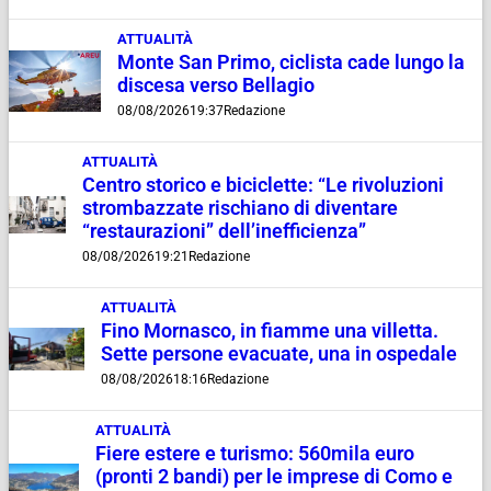
ATTUALITÀ
Monte San Primo, ciclista cade lungo la
discesa verso Bellagio
08/08/2026
19:37
Redazione
ATTUALITÀ
Centro storico e biciclette: “Le rivoluzioni
strombazzate rischiano di diventare
“restaurazioni” dell’inefficienza”
08/08/2026
19:21
Redazione
ATTUALITÀ
Fino Mornasco, in fiamme una villetta.
Sette persone evacuate, una in ospedale
08/08/2026
18:16
Redazione
ATTUALITÀ
Fiere estere e turismo: 560mila euro
(pronti 2 bandi) per le imprese di Como e