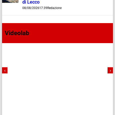
di Lecco
08/08/2026
17:39
Redazione
Videolab
‹
›