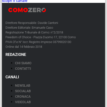
scopri il canale
Direttore Responsabile: Davide Cantoni
Direttore Editoriale: Emanuele Caso
Registrazione Tribunale di Como: n°2/2018
Freedom of Choice - Piazza Duomo 17, 22100 Como
PIVA Cf e N° Iscr. Registro Imprese 03799020130
Online dal 14 febbraio 2018
REDAZIONE
CHI SIAMO
CONTATTI
CANALI
NEWSLAB
SOCIALAB
CRONACA
VIDEOLAB