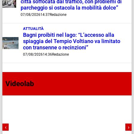
città soffocata dal traffico, con problemi di
parcheggio si ostacola la mobilità dolce”
07/08/2026
14:37
Redazione
ATTUALITÀ
Bagni proibiti nel lago: “L’accesso alla
spiaggia del Tempio Voltiano va limitato
con transenne o recinzioni”
07/08/2026
14:36
Redazione
Videolab
‹
›