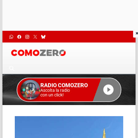
RADIO COMOZERO
Ascolta la radio
con un click!