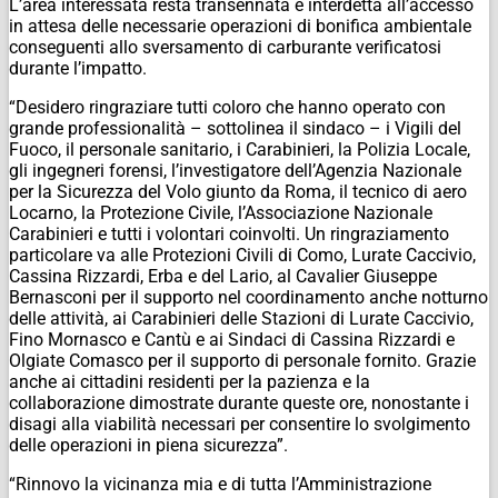
L’area interessata resta transennata e interdetta all’accesso
in attesa delle necessarie operazioni di bonifica ambientale
conseguenti allo sversamento di carburante verificatosi
durante l’impatto.
“Desidero ringraziare tutti coloro che hanno operato con
grande professionalità – sottolinea il sindaco – i Vigili del
Fuoco, il personale sanitario, i Carabinieri, la Polizia Locale,
gli ingegneri forensi, l’investigatore dell’Agenzia Nazionale
per la Sicurezza del Volo giunto da Roma, il tecnico di aero
Locarno, la Protezione Civile, l’Associazione Nazionale
Carabinieri e tutti i volontari coinvolti. Un ringraziamento
particolare va alle Protezioni Civili di Como, Lurate Caccivio,
Cassina Rizzardi, Erba e del Lario, al Cavalier Giuseppe
Bernasconi per il supporto nel coordinamento anche notturno
delle attività, ai Carabinieri delle Stazioni di Lurate Caccivio,
Fino Mornasco e Cantù e ai Sindaci di Cassina Rizzardi e
Olgiate Comasco per il supporto di personale fornito. Grazie
anche ai cittadini residenti per la pazienza e la
collaborazione dimostrate durante queste ore, nonostante i
disagi alla viabilità necessari per consentire lo svolgimento
delle operazioni in piena sicurezza”.
“Rinnovo la vicinanza mia e di tutta l’Amministrazione