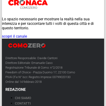
Lo spazio necessario per mostrare la realtà nella sua
interezza e per raccontare tutti i volti di questa città e di
questo territorio.
scopri il canale
Direttore Responsabile: Davide Cantoni
Direttore Editoriale: Emanuele Caso
Registrazione Tribunale di Como: n°2/2018
Freedom of Choice - Piazza Duomo 17, 22100 Como
PIVA Cf e N° Iscr. Registro Imprese 03799020130
Online dal 14 febbraio 2018
REDAZIONE
CHI SIAMO
CONTATTI