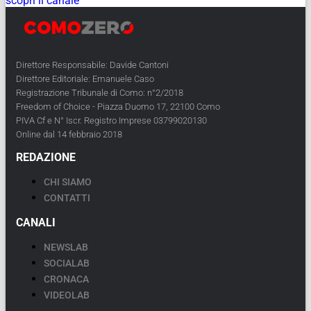
scopri il canale
Direttore Responsabile: Davide Cantoni
Direttore Editoriale: Emanuele Caso
Registrazione Tribunale di Como: n°2/2018
Freedom of Choice - Piazza Duomo 17, 22100 Como
PIVA Cf e N° Iscr. Registro Imprese 03799020130
Online dal 14 febbraio 2018
REDAZIONE
CHI SIAMO
CONTATTI
CANALI
NEWSLAB
SOCIALAB
CRONACA
VIDEOLAB