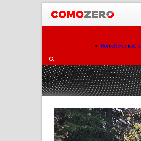
Home
Newslab
Cr