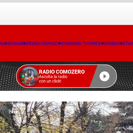
onaca
Socialab
Radio ComoZero
Variante Tremezzina
Videolab
Tur
RADIO COMOZERO
Ascolta la radio
con un click!