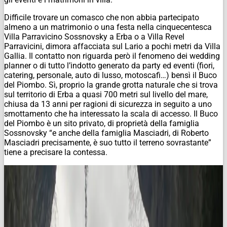
Difficile trovare un comasco che non abbia partecipato
almeno a un matrimonio o una festa nella cinquecentesca
Villa Parravicino Sossnovsky a Erba o a Villa Revel
Parravicini, dimora affacciata sul Lario a pochi metri da Villa
Gallia. Il contatto non riguarda però il fenomeno dei wedding
planner o di tutto l’indotto generato da party ed eventi (fiori,
catering, personale, auto di lusso, motoscafi…) bensì il Buco
del Piombo. Sì, proprio la grande grotta naturale che si trova
sul territorio di Erba a quasi 700 metri sul livello del mare,
chiusa da 13 anni per ragioni di sicurezza in seguito a uno
smottamento che ha interessato la scala di accesso. Il Buco
del Piombo è un sito privato, di proprietà della famiglia
Sossnovsky “e anche della famiglia Masciadri, di Roberto
Masciadri precisamente, è suo tutto il terreno sovrastante”
tiene a precisare la contessa.