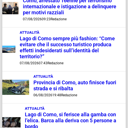
Como, arrestato 16enne per terrorismo
internazionale e istigazione a delinquere
per motivi razziali
07/08/2026
09:23
Redazione
ATTUALITÀ
Lago di Como sempre più fashion: “Come
evitare che il successo turistico produca
effetti indesiderati sull’identità del
territorio?”
07/08/2026
07:43
Redazione
ATTUALITÀ
Provincia di Como, auto finisce fuori
strada e si ribalta
06/08/2026
19:48
Redazione
ATTUALITÀ
Lago di Como, si ferisce alla gamba con
l’elica. Barca alla deriva con 5 persone a
bordo