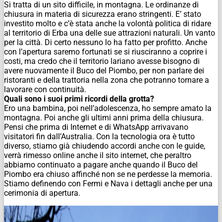
Si tratta di un sito difficile, in montagna. Le ordinanze di
chiusura in materia di sicurezza erano stringenti. E’ stato
investito molto e c’è stata anche la volontà politica di ridare
al territorio di Erba una delle sue attrazioni naturali. Un vanto
per la città. Di certo nessuno lo ha fatto per profitto. Anche
con l’apertura saremo fortunati se si riusciranno a coprire i
costi, ma credo che il territorio lariano avesse bisogno di
avere nuovamente il Buco del Piombo, per non parlare dei
ristoranti e della trattoria nella zona che potranno tornare a
lavorare con continuità.
Quali sono i suoi primi ricordi della grotta?
Ero una bambina, poi nell’adolescenza, ho sempre amato la
montagna. Poi anche gli ultimi anni prima della chiusura.
Pensi che prima di Internet e di WhatsApp arrivavano
visitatori fin dall’Australia. Con la tecnologia ora è tutto
diverso, stiamo già chiudendo accordi anche con le guide,
verrà rimesso online anche il sito internet, che peraltro
abbiamo continuato a pagare anche quando il Buco del
Piombo era chiuso affinché non se ne perdesse la memoria.
Stiamo definendo con Fermi e Nava i dettagli anche per una
cerimonia di apertura.