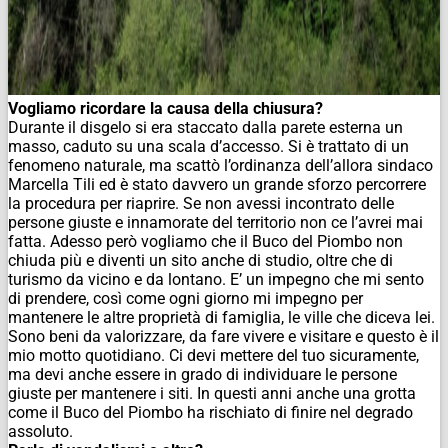
Vogliamo ricordare la causa della chiusura?
Durante il disgelo si era staccato dalla parete esterna un
masso, caduto su una scala d’accesso. Si è trattato di un
fenomeno naturale, ma scattò l’ordinanza dell’allora sindaco
Marcella Tili ed è stato davvero un grande sforzo percorrere
la procedura per riaprire. Se non avessi incontrato delle
persone giuste e innamorate del territorio non ce l’avrei mai
fatta. Adesso però vogliamo che il Buco del Piombo non
chiuda più e diventi un sito anche di studio, oltre che di
turismo da vicino e da lontano. E’ un impegno che mi sento
di prendere, così come ogni giorno mi impegno per
mantenere le altre proprietà di famiglia, le ville che diceva lei.
Sono beni da valorizzare, da fare vivere e visitare e questo è il
mio motto quotidiano. Ci devi mettere del tuo sicuramente,
ma devi anche essere in grado di individuare le persone
giuste per mantenere i siti. In questi anni anche una grotta
come il Buco del Piombo ha rischiato di finire nel degrado
assoluto.