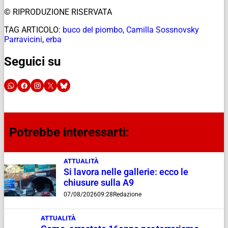
© RIPRODUZIONE RISERVATA
TAG ARTICOLO:
buco del piombo
,
Camilla Sossnovsky
Parravicini
,
erba
Seguici su
Potrebbe interessarti:
ATTUALITÀ
Si lavora nelle gallerie: ecco le
chiusure sulla A9
07/08/2026
09:28
Redazione
ATTUALITÀ