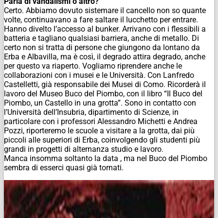
Parla di vandalismi o altro?
Certo. Abbiamo dovuto sistemare il cancello non so quante
volte, continuavano a fare saltare il lucchetto per entrare.
Hanno divelto l’accesso al bunker. Arrivano con i flessibili a
batteria e tagliano qualsiasi barriera, anche di metallo. Di
certo non si tratta di persone che giungono da lontano da
Erba e Albavilla, ma è così, il degrado attira degrado, anche
per questo va riaperto. Vogliamo riprendere anche le
collaborazioni con i musei e le Università. Con Lanfredo
Castelletti, già responsabile dei Musei di Como. Ricorderà il
lavoro del Museo Buco del Piombo, con il libro “Il Buco del
Piombo, un Castello in una grotta”. Sono in contatto con
l’Università dell’Insubria, dipartimento di Scienze, in
particolare con i professori Alessandro Michetti e Andrea
Pozzi, riporteremo le scuole a visitare a la grotta, dai più
piccoli alle superiori di Erba, coinvolgendo gli studenti più
grandi in progetti di alternanza studio e lavoro.
Manca insomma soltanto la data , ma nel Buco del Piombo
sembra di esserci quasi già tornati.