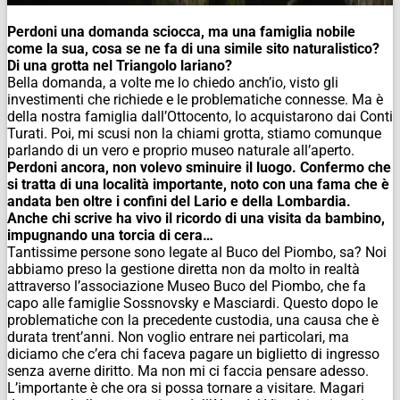
Perdoni una domanda sciocca, ma una famiglia nobile
come la sua, cosa se ne fa di una simile sito naturalistico?
Di una grotta nel Triangolo lariano?
Bella domanda, a volte me lo chiedo anch’io, visto gli
investimenti che richiede e le problematiche connesse. Ma è
della nostra famiglia dall’Ottocento, lo acquistarono dai Conti
Turati. Poi, mi scusi non la chiami grotta, stiamo comunque
parlando di un vero e proprio museo naturale all’aperto.
Perdoni ancora, non volevo sminuire il luogo. Confermo che
si tratta di una località importante, noto con una fama che è
andata ben oltre i confini del Lario e della Lombardia.
Anche chi scrive ha vivo il ricordo di una visita da bambino,
impugnando una torcia di cera…
Tantissime persone sono legate al Buco del Piombo, sa? Noi
abbiamo preso la gestione diretta non da molto in realtà
attraverso l’associazione Museo Buco del Piombo, che fa
capo alle famiglie Sossnovsky e Masciardi. Questo dopo le
problematiche con la precedente custodia, una causa che è
durata trent’anni. Non voglio entrare nei particolari, ma
diciamo che c’era chi faceva pagare un biglietto di ingresso
senza averne diritto. Ma non mi ci faccia pensare adesso.
L’importante è che ora si possa tornare a visitare. Magari