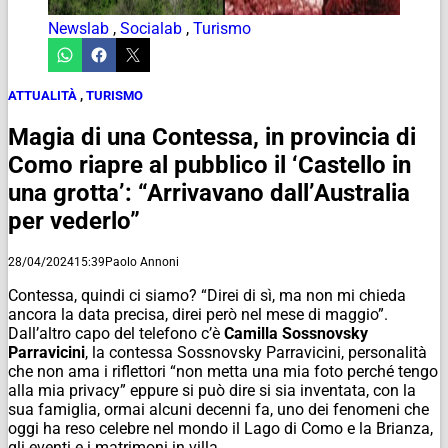
Newslab
,
Socialab
,
Turismo
ATTUALITÀ
,
TURISMO
Magia di una Contessa, in provincia di
Como riapre al pubblico il ‘Castello in
una grotta’: “Arrivavano dall’Australia
per vederlo”
28/04/2024
15:39
Paolo Annoni
Contessa, quindi ci siamo? “Direi di sì, ma non mi chieda
ancora la data precisa, direi però nel mese di maggio”.
Dall’altro capo del telefono c’è
Camilla Sossnovsky
Parravicini
, la contessa Sossnovsky Parravicini, personalità
che non ama i riflettori “non metta una mia foto perché tengo
alla mia privacy” eppure si può dire si sia inventata, con la
sua famiglia, ormai alcuni decenni fa, uno dei fenomeni che
oggi ha reso celebre nel mondo il Lago di Como e la Brianza,
gli eventi e i matrimoni in villa.