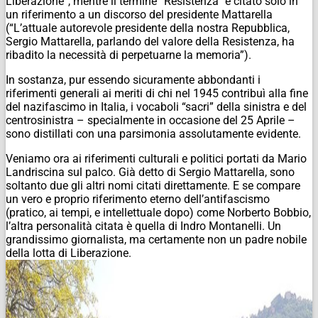
Liberazione”, mentre il termine “Resistenza” è citato solo in
un riferimento a un discorso del presidente Mattarella
(“L’attuale autorevole presidente della nostra Repubblica,
Sergio Mattarella, parlando del valore della Resistenza, ha
ribadito la necessità di perpetuarne la memoria”).
In sostanza, pur essendo sicuramente abbondanti i
riferimenti generali ai meriti di chi nel 1945 contribuì alla fine
del nazifascimo in Italia, i vocaboli “sacri” della sinistra e del
centrosinistra – specialmente in occasione del 25 Aprile –
sono distillati con una parsimonia assolutamente evidente.
Veniamo ora ai riferimenti culturali e politici portati da Mario
Landriscina sul palco. Già detto di Sergio Mattarella, sono
soltanto due gli altri nomi citati direttamente. E se compare
un vero e proprio riferimento eterno dell’antifascismo
(pratico, ai tempi, e intellettuale dopo) come Norberto Bobbio,
l’altra personalità citata è quella di Indro Montanelli. Un
grandissimo giornalista, ma certamente non un padre nobile
della lotta di Liberazione.