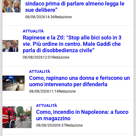
sindaco prima di parlare almeno legga le
sue delibere”
08/08/2026
14:36
Redazione
ATTUALITÀ
Rapinese e la Ztl: “Stop alle bici solo in 3
vie. Più ordine in centro. Male Gaddi che
parla di disobbedienza civile”
08/08/2026
12:01
Redazione
ATTUALITÀ
Como, rapinano una donna e feriscono un
uomo intervenuto per difenderla
08/08/2026
11:14
Redazione
ATTUALITÀ
Como, incendio in Napoleona: a fuoco
un magazzino
08/08/2026
09:37
Redazione