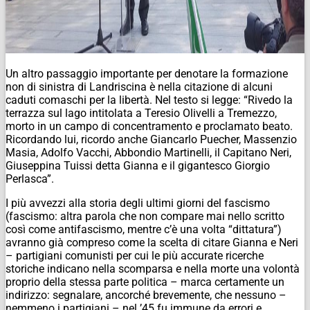
Un altro passaggio importante per denotare la formazione
non di sinistra di Landriscina è nella citazione di alcuni
caduti comaschi per la libertà. Nel testo si legge: “Rivedo la
terrazza sul lago intitolata a Teresio Olivelli a Tremezzo,
morto in un campo di concentramento e proclamato beato.
Ricordando lui, ricordo anche Giancarlo Puecher, Massenzio
Masia, Adolfo Vacchi, Abbondio Martinelli, il Capitano Neri,
Giuseppina Tuissi detta Gianna e il gigantesco Giorgio
Perlasca”.
I più avvezzi alla storia degli ultimi giorni del fascismo
(fascismo: altra parola che non compare mai nello scritto
così come antifascismo, mentre c’è una volta “dittatura”)
avranno già compreso come la scelta di citare Gianna e Neri
– partigiani comunisti per cui le più accurate ricerche
storiche indicano nella scomparsa e nella morte una volontà
proprio della stessa parte politica – marca certamente un
indirizzo: segnalare, ancorché brevemente, che nessuno –
nemmeno i partigiani – nel ’45 fu immune da errori e