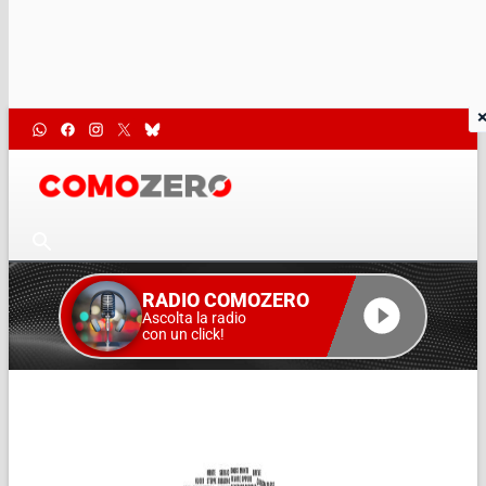
RADIO COMOZERO
Ascolta la radio
con un click!