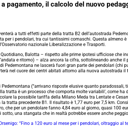
a pagamento, il calcolo del nuovo pedagg
enterà a tutti effetti parte della tratta B2 dell’autostrada Ped
per i pendolari, tra cui tantissimi comaschi. Questa almeno è la
ll’Osservatorio nazionale Liberalizzazione e Trasporti.
uotidiano, Balotta – rispetto alle prime ipotesi ufficiose che ind
’andata e ritorno) – alza ancora la cifra, sottolineando anche il 
 di Pedemontana ne lascerà fuori gran parte dei pendolari (chi pu
terà nel cuore dei centri abitati attorno alla nuova autostrada il t
i Pedemontana (“arrivano risposte elusive quanto paradossali, 
lla tratta è un processo che comporta molte variabili’
, come ha d
lcolare la possibile tariffa della Milano Meda tra Lentate e Cesan
a tratta precedente B1. Il risultato è 1,77 euro per 7,5 km. Con
euro, che per un pendolare fanno 4,84 euro al giorno, quasi 100 e
ui sotto, una stangata che in realtà potrebbe essere anche peggio
senigo: “Fino a 120 euro al mese per i pendolari, oltraggio al ter