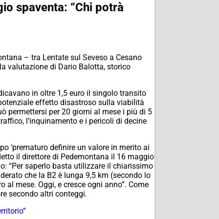
io spaventa: “Chi potrà
emontana – tra Lentate sul Seveso a Cesano
 valutazione di Dario Balotta, storico
icavano in oltre 1,5 euro il singolo transito
potenziale effetto disastroso sulla viabilità
ò permettersi per 20 giorni al mese i più di 5
raffico, l’inquinamento e i pericoli di decine
tipo
‘prematuro definire un valore in merito ai
etto il direttore di Pedemontana il 16 maggio
o: “Per saperlo basta utilizzare il chiarissimo
siderato che la B2 è lunga 9,5 km (secondo lo
uro al mese. Oggi, e cresce ogni anno”. Come
re secondo altri conteggi.
ritorio”