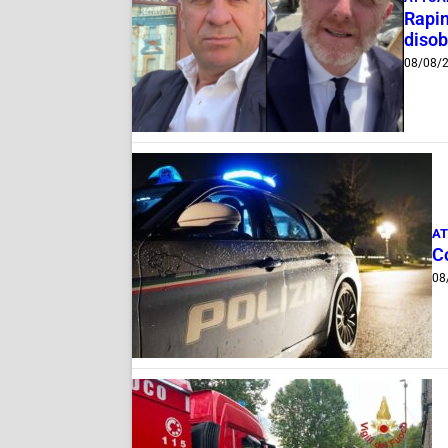
Rapin
disob
08/08/
AT
C
08