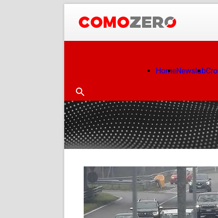
Home
Newslab
Cr