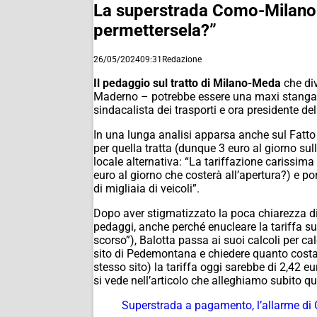
La superstrada Como-Milano 
permettersela?”
26/05/2024
09:31
Redazione
Il pedaggio sul tratto di Milano-Meda
che div
Maderno – potrebbe essere una maxi stangata 
sindacalista dei trasporti e ora presidente de
In una lunga analisi apparsa anche sul Fatto Q
per quella tratta (dunque 3 euro al giorno sull
locale alternativa: “La tariffazione carissima
euro al giorno che costerà all’apertura?) e por
di migliaia di veicoli”.
Dopo aver stigmatizzato la poca chiarezza d
pedaggi, anche perché enucleare la tariffa su
scorso”), Balotta passa ai suoi calcoli per ca
sito di Pedemontana e chiedere quanto costa l
stesso sito) la tariffa oggi sarebbe di 2,42 
si vede nell’articolo che alleghiamo subito q
Superstrada a pagamento, l’allarme di Or