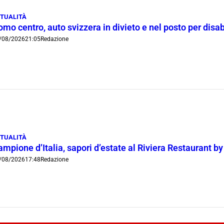
TUALITÀ
mo centro, auto svizzera in divieto e nel posto per disab
/08/2026
21:05
Redazione
TUALITÀ
mpione d’Italia, sapori d’estate al Riviera Restaurant b
/08/2026
17:48
Redazione