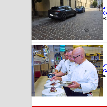
AT
Co
07
AT
Ca
07