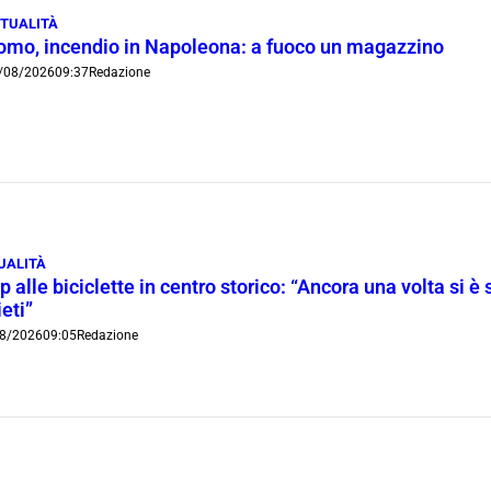
TUALITÀ
omo, incendio in Napoleona: a fuoco un magazzino
/08/2026
09:37
Redazione
UALITÀ
p alle biciclette in centro storico: “Ancora una volta si è 
ieti”
8/2026
09:05
Redazione