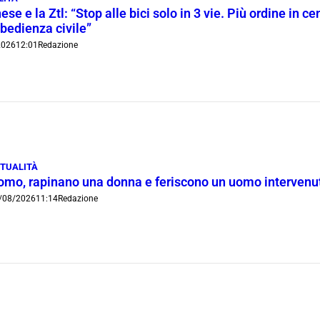
ese e la Ztl: “Stop alle bici solo in 3 vie. Più ordine in c
bedienza civile”
2026
12:01
Redazione
TUALITÀ
omo, rapinano una donna e feriscono un uomo intervenut
/08/2026
11:14
Redazione