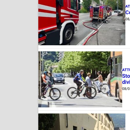
AT
C
08
ATT
Sto
div
08/0