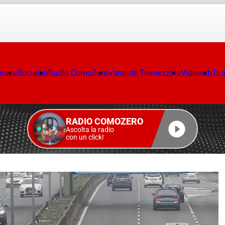
onaca
Socialab
Radio ComoZero
Variante Tremezzina
Videolab
Tur
RADIO COMOZERO
Ascolta la radio
con un click!