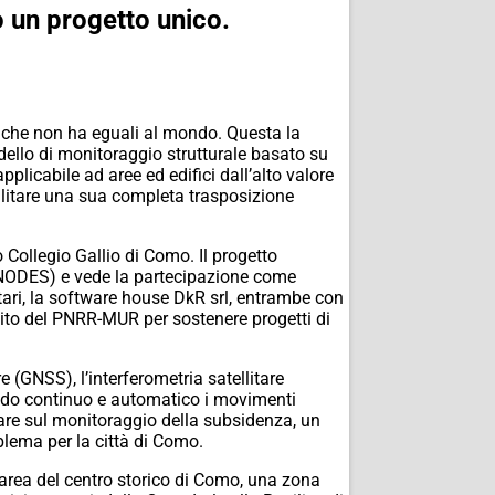
o un progetto unico.
ico che non ha eguali al mondo. Questa la
llo di monitoraggio strutturale basato su
applicabile ad aree ed edifici dall’alto valore
llitare una sua completa trasposizione
Collegio Gallio di Como. Il progetto
 (NODES) e vede la partecipazione come
litari, la software house DkR srl, entrambe con
bito del PNRR-MUR per sostenere progetti di
 (GNSS), l’interferometria satellitare
in modo continuo e automatico i movimenti
olare sul monitoraggio della subsidenza, un
blema per la città di Como.
area del centro storico di Como, una zona