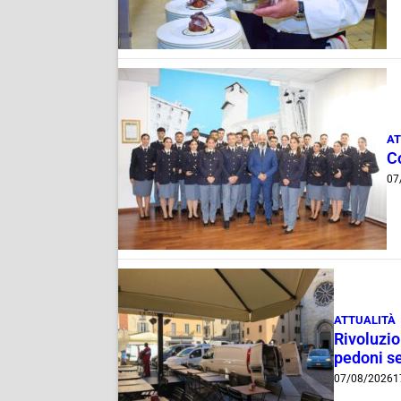
AT
C
07
ATTUALITÀ
Rivoluzio
pedoni se
07/08/2026
1