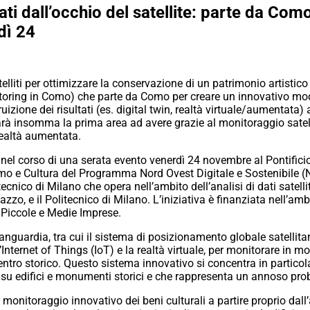
ti dall’occhio del satellite: parte da Com
dì 24
satelliti per ottimizzare la conservazione di un patrimonio artist
ring in Como) che parte da Como per creare un innovativo mode
uizione dei risultati (es. digital twin, realtà virtuale/aumentata) 
 sarà insomma la prima area ad avere grazie al monitoraggio sate
 realtà aumentata.
 corso di una serata evento venerdì 24 novembre al Pontificio 
ismo e Cultura del Programma Nord Ovest Digitale e Sostenibile
tecnico di Milano che opera nell’ambito dell’analisi di dati satel
o, e il Politecnico di Milano. L’iniziativa è finanziata nell’am
i Piccole e Medie Imprese.
nguardia, tra cui il sistema di posizionamento globale satellitare
i, l’Internet of Things (IoT) e la realtà virtuale, per monitorare 
 centro storico. Questo sistema innovativo si concentra in partic
 su edifici e monumenti storici e che rappresenta un annoso pro
nitoraggio innovativo dei beni culturali a partire proprio dall’