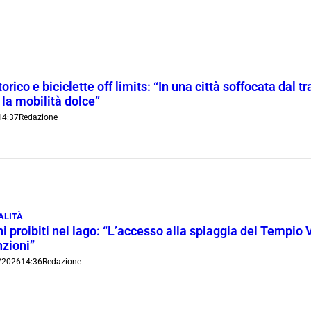
orico e biciclette off limits: “In una città soffocata dal t
 la mobilità dolce”
14:37
Redazione
ALITÀ
i proibiti nel lago: “L’accesso alla spiaggia del Tempio 
nzioni”
/2026
14:36
Redazione