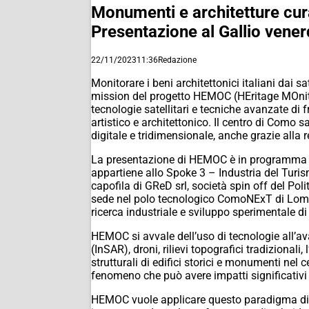
Monumenti e architetture cura
Presentazione al Gallio vener
22/11/2023
11:36
Redazione
Monitorare i beni architettonici italiani dai 
mission del progetto HEMOC (HEritage MOnito
tecnologie satellitari e tecniche avanzate di fr
artistico e architettonico. Il centro di Como
digitale e tridimensionale, anche grazie alla
La presentazione di HEMOC è in programma nel
appartiene allo Spoke 3 – Industria del Tur
capofila di GReD srl, società spin off del Poli
sede nel polo tecnologico ComoNExT di Lomazz
ricerca industriale e sviluppo sperimentale d
HEMOC si avvale dell’uso di tecnologie all’ava
(InSAR), droni, rilievi topografici tradizional
strutturali di edifici storici e monumenti nel
fenomeno che può avere impatti significativi
HEMOC vuole applicare questo paradigma di mo