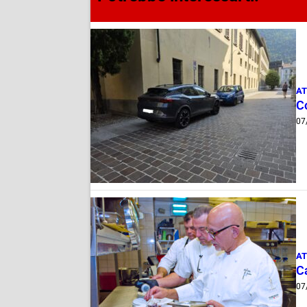
AT
Co
07
AT
Ca
07