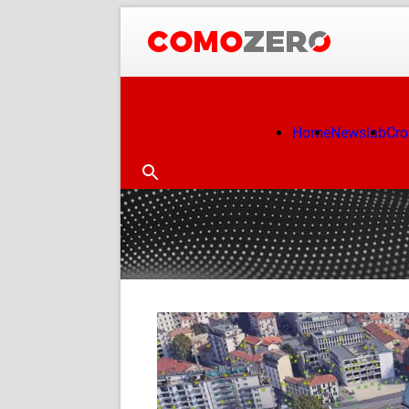
Home
Newslab
Cr