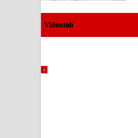
Videolab
‹