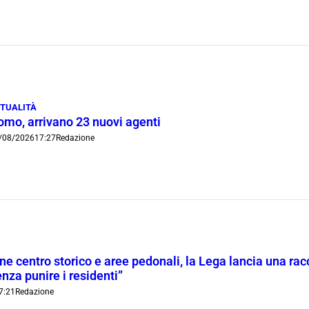
TUALITÀ
omo, arrivano 23 nuovi agenti
/08/2026
17:27
Redazione
ne centro storico e aree pedonali, la Lega lancia una racc
nza punire i residenti”
7:21
Redazione