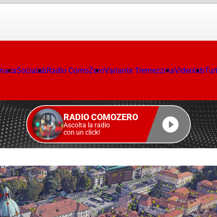
onaca
Socialab
Radio ComoZero
Variante Tremezzina
Videolab
Tur
RADIO COMOZERO
Ascolta la radio
con un click!