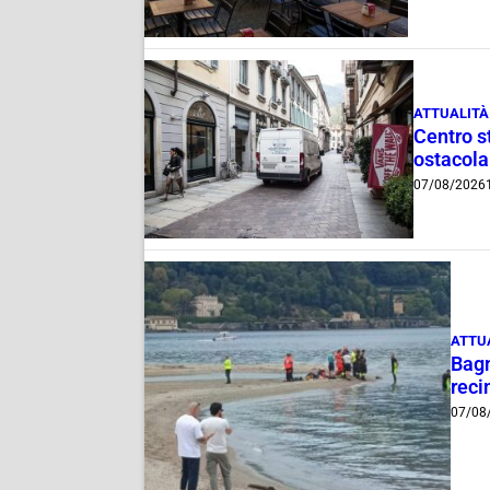
ATTUALITÀ
Centro st
ostacola
07/08/2026
ATTU
Bagn
reci
07/08