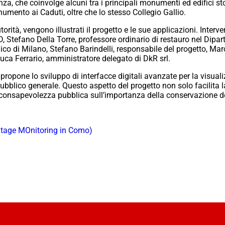
, che coinvolge alcuni tra i principali monumenti ed edifici stori
umento ai Caduti, oltre che lo stesso Collegio Gallio.
utorità, vengono illustrati il progetto e le sue applicazioni. Int
, Stefano Della Torre, professore ordinario di restauro nel Dipart
ico di Milano, Stefano Barindelli, responsabile del progetto, Ma
uca Ferrario, amministratore delegato di DkR srl.
opone lo sviluppo di interfacce digitali avanzate per la visuali
l pubblico generale. Questo aspetto del progetto non solo facilita
consapevolezza pubblica sull’importanza della conservazione de
tage MOnitoring in Como)