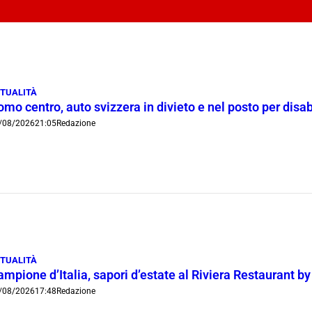
TUALITÀ
mo centro, auto svizzera in divieto e nel posto per disab
/08/2026
21:05
Redazione
TUALITÀ
mpione d’Italia, sapori d’estate al Riviera Restaurant b
/08/2026
17:48
Redazione