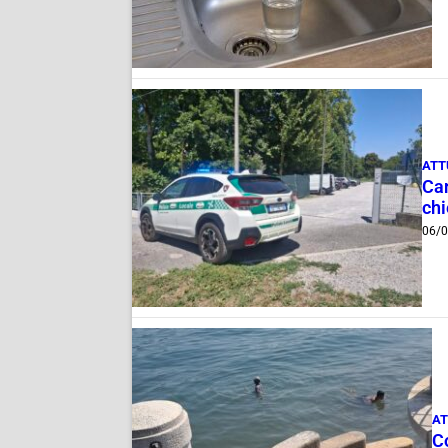
ATT
Can
ch
06/
AT
Co