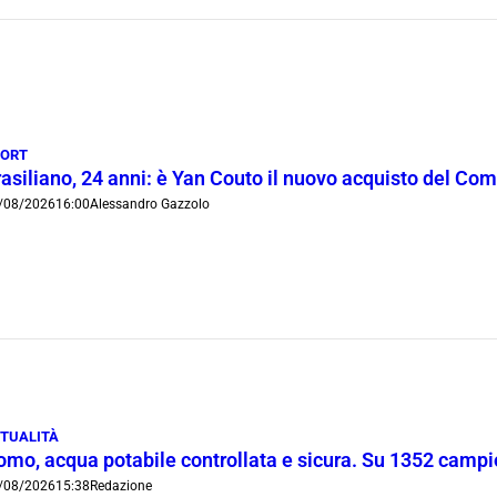
PORT
rasiliano, 24 anni: è Yan Couto il nuovo acquisto del Co
/08/2026
16:00
Alessandro Gazzolo
TUALITÀ
omo, acqua potabile controllata e sicura. Su 1352 campio
/08/2026
15:38
Redazione