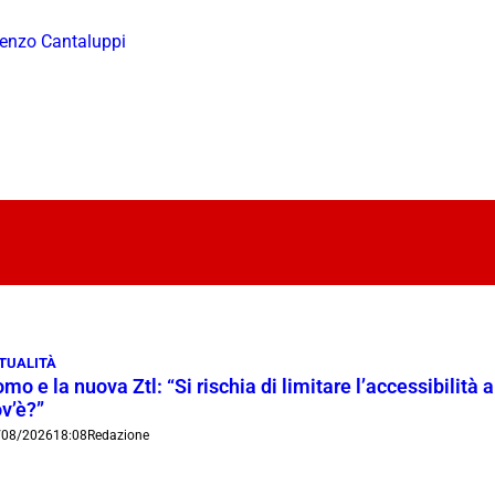
enzo Cantaluppi
TUALITÀ
mo e la nuova Ztl: “Si rischia di limitare l’accessibilità a
v’è?”
/08/2026
18:08
Redazione