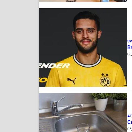
S
B
06
AT
C
06