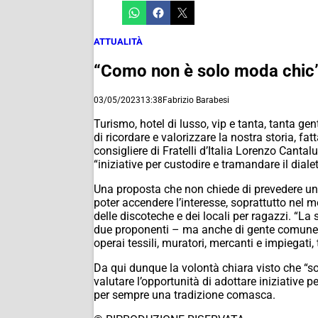
ATTUALITÀ
“Como non è solo moda chic”.
03/05/2023
13:38
Fabrizio Barabesi
Turismo, hotel di lusso, vip e tanta, tanta 
di ricordare e valorizzare la nostra storia, f
consigliere di Fratelli d’Italia Lorenzo Cant
“iniziative per custodire e tramandare il dial
Una proposta che non chiede di prevedere un 
poter accendere l’interesse, soprattutto nel 
delle discoteche e dei locali per ragazzi. “L
due proponenti – ma anche di gente comune, di
operai tessili, muratori, mercanti e impiegat
Da qui dunque la volontà chiara visto che “s
valutare l’opportunità di adottare iniziative p
per sempre una tradizione comasca.