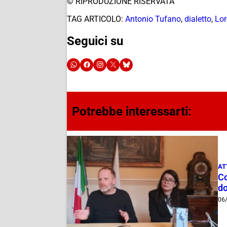
© RIPRODUZIONE RISERVATA
TAG ARTICOLO:
Antonio Tufano
,
dialetto
,
Lor
Seguici su
Potrebbe interessarti:
AT
Co
do
06