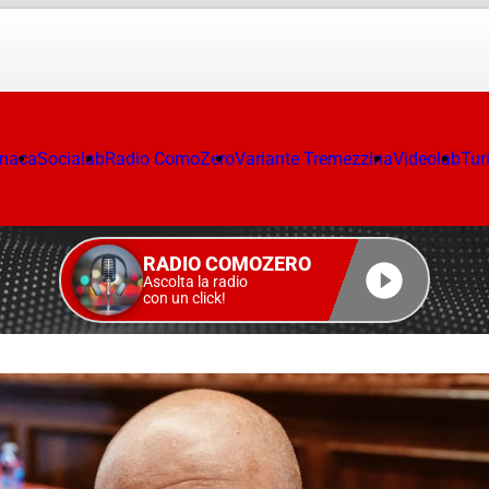
onaca
Socialab
Radio ComoZero
Variante Tremezzina
Videolab
Tur
RADIO COMOZERO
Ascolta la radio
con un click!