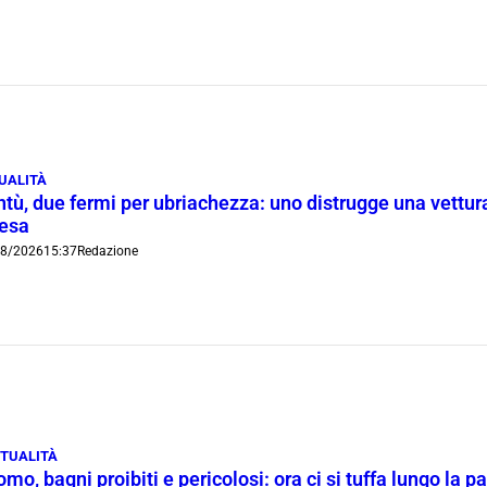
UALITÀ
tù, due fermi per ubriachezza: uno distrugge una vettura
iesa
08/2026
15:37
Redazione
TUALITÀ
mo, bagni proibiti e pericolosi: ora ci si tuffa lungo la 