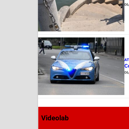
06
AT
Co
06
Videolab