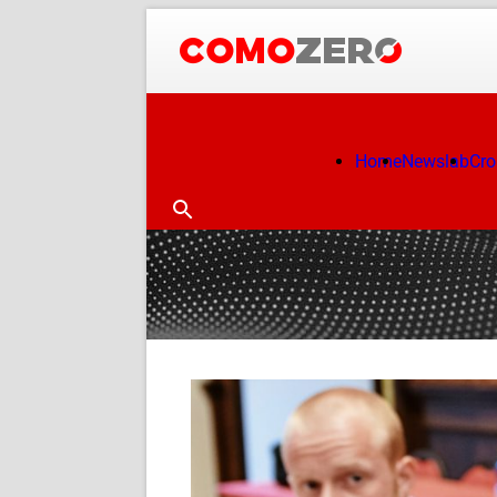
Home
Newslab
Cr