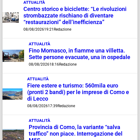
ATTUALITÀ
Centro storico e biciclette: “Le rivoluzioni
strombazzate rischiano di diventare
“restaurazioni” dell’inefficienza”
08/08/2026
19:21
Redazione
ATTUALITÀ
Fino Mornasco, in fiamme una villetta.
Sette persone evacuate, una in ospedale
08/08/2026
18:16
Redazione
ATTUALITÀ
Fiere estere e turismo: 560mila euro
(pronti 2 bandi) per le imprese di Como e
di Lecco
08/08/2026
17:39
Redazione
ATTUALITÀ
Provincia di Como, la variante “salva
traffico” non piace. Interrogazione del