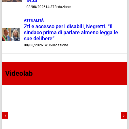
M5S
08/08/2026
14:37
Redazione
ATTUALITÀ
Ztl e accesso per i disabili, Negretti. “Il
sindaco prima di parlare almeno legga le
sue delibere”
08/08/2026
14:36
Redazione
Videolab
‹
›