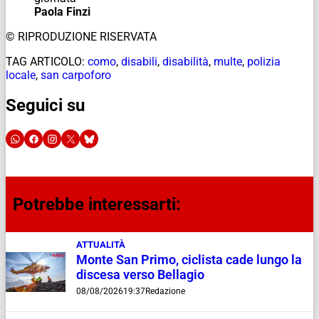
Paola Finzi
© RIPRODUZIONE RISERVATA
TAG ARTICOLO:
como
,
disabili
,
disabilità
,
multe
,
polizia
locale
,
san carpoforo
Seguici su
Potrebbe interessarti:
ATTUALITÀ
Monte San Primo, ciclista cade lungo la
discesa verso Bellagio
08/08/2026
19:37
Redazione