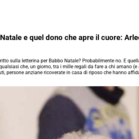
 Natale e quel dono che apre il cuore: Arl
itto sulla letterina per Babbo Natale? Probabilmente no. E quella le
alsiasi che, un giorno, tra i mille regali da fare a chi amano (e
uti, persone anziane ricoverate in casa di riposo che hanno affid