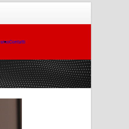
ismo
Contatti