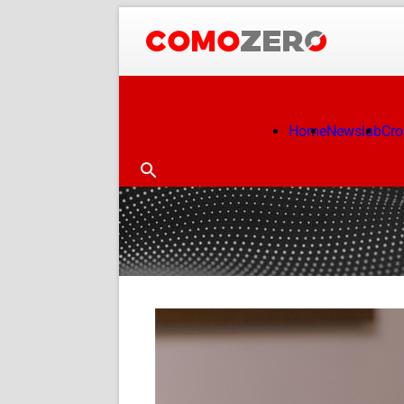
Home
Newslab
Cr