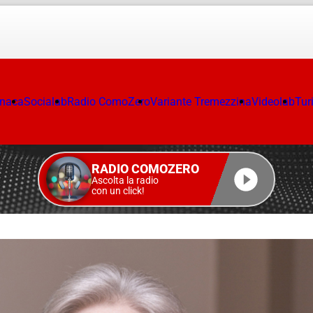
onaca
Socialab
Radio ComoZero
Variante Tremezzina
Videolab
Tur
RADIO COMOZERO
Ascolta la radio
con un click!