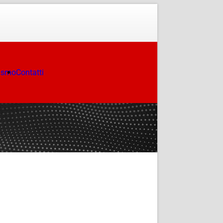
ismo
Contatti