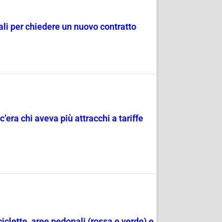
dali per chiedere un nuovo contratto
c’era chi aveva più attracchi a tariffe
ciclette, aree pedonali (rossa e verde) e