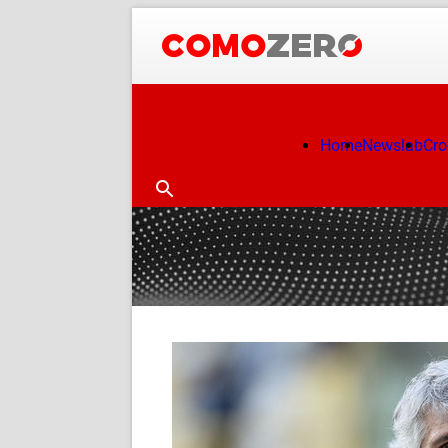
Home
Newslab
Cr