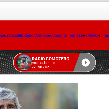
onaca
Socialab
Radio ComoZero
Variante Tremezzina
Videolab
Tur
RADIO COMOZERO
Ascolta la radio
con un click!