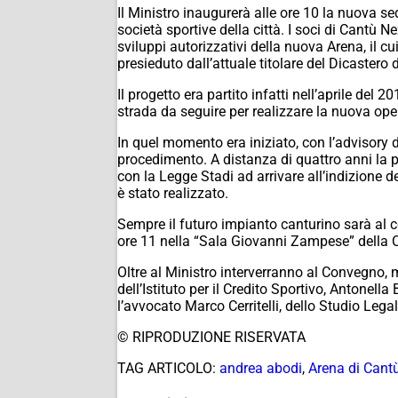
Il Ministro inaugurerà alle ore 10 la nuova se
società sportive della città. I soci di Cantù N
sviluppi autorizzativi della nuova Arena, il cui
presieduto dall’attuale titolare del Dicastero 
Il progetto era partito infatti nell’aprile del
strada da seguire per realizzare la nuova ope
In quel momento era iniziato, con l’advisory d
procedimento. A distanza di quattro anni la pr
con la Legge Stadi ad arrivare all’indizione 
è stato realizzato.
Sempre il futuro impianto canturino sarà al c
ore 11 nella “Sala Giovanni Zampese” della Ca
Oltre al Ministro interverranno al Convegno, m
dell’Istituto per il Credito Sportivo, Antonel
l’avvocato Marco Cerritelli, dello Studio Leg
© RIPRODUZIONE RISERVATA
TAG ARTICOLO:
andrea abodi
,
Arena di Cant