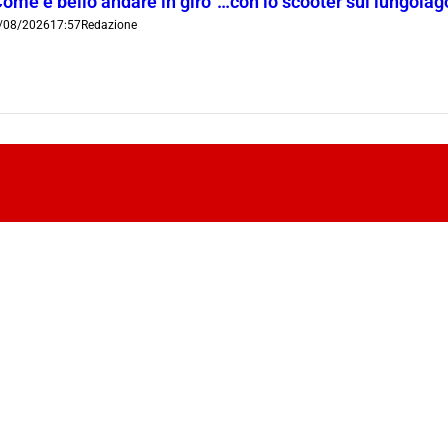
Come è bello andare in giro”…con lo scooter sul lungola
/08/2026
17:57
Redazione