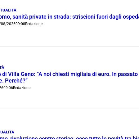
TUALITÀ
mo, sanità private in strada: striscioni fuori dagli ospe
/08/2026
09:08
Redazione
TÀ
 di Villa Geno: “A noi chiesti migliaia di euro. In passato 
ie. Perché?”
26
09:06
Redazione
UALITÀ
o, rivoluzione centro storico: ecco tutte le novità tra bi