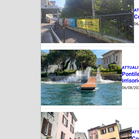
AT
Co
06
ATTUALI
Pontile
irrisor
06/08/20
ATT
Com