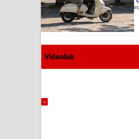
“
05
Videolab
‹