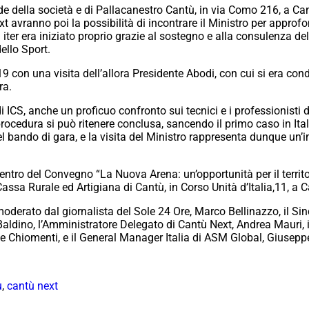
de della società e di Pallacanestro Cantù, in via Como 216, a Cant
ext avranno poi la possibilità di incontrare il Ministro per approf
 iter era iniziato proprio grazie al sostegno e alla consulenza dell
dello Sport.
 2019 con una visita dell’allora Presidente Abodi, con cui si era 
ra.
i ICS, anche un proficuo confronto sui tecnici e i professionisti d
ocedura si può ritenere conclusa, sancendo il primo caso in Itali
del bando di gara, e la visita del Ministro rappresenta dunque u
entro del Convegno “La Nuova Arena: un’opportunità per il territo
ssa Rurale ed Artigiana di Cantù, in Corso Unità d’Italia,11, a C
oderato dal giornalista del Sole 24 Ore, Marco Bellinazzo, il Sind
la Baldino, l’Amministratore Delegato di Cantù Next, Andrea Mauri,
ale Chiomenti, e il General Manager Italia di ASM Global, Giuseppe
ù
,
cantù next