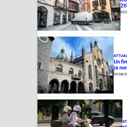
Ztl
05/
ATTUAL
Un fi
(e non
05/08/2
AT