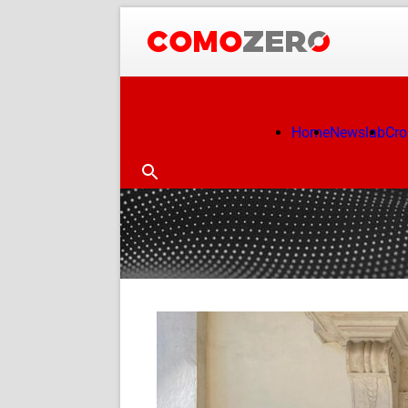
Home
Newslab
Cr