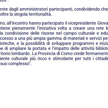
oni”.
e dagli amministratori partecipanti, condividendo che i
tre la singola territorialità.
o, all’incontro hanno partecipato il vicepresidente Giovan
iene pienamente l’iniziativa volta a creare una rete 
la condivisione delle risorse nel campo culturale e edu
accesso a una più ampia gamma di materiali e servizi per i 
blioteche, e la possibilità di sviluppare programmi e inizi
e di ampliare la portata e l’impatto delle attività bibli
territorio lombardo. La Provincia di Como crede fermament
nte culturale più ricco e stimolante per tutti i cittad
 suo complesso”.