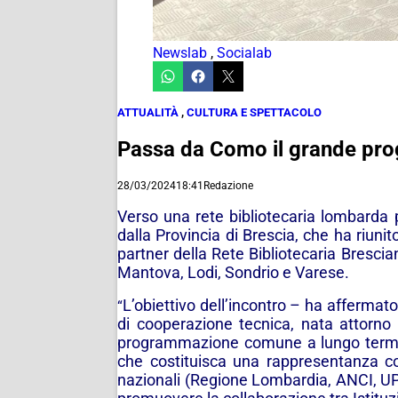
Newslab
,
Socialab
ATTUALITÀ
,
CULTURA E SPETTACOLO
Passa da Como il grande prog
28/03/2024
18:41
Redazione
Verso una rete bibliotecaria lombarda p
dalla Provincia di Brescia, che ha riuni
partner della Rete Bibliotecaria Bresc
Mantova, Lodi, Sondrio e Varese.
L’obiettivo dell’incontro
– ha affermato 
“
di cooperazione tecnica, nata attorno 
programmazione comune a lungo termine
che costituisca una rappresentanza colle
nazionali (Regione Lombardia, ANCI, UPL