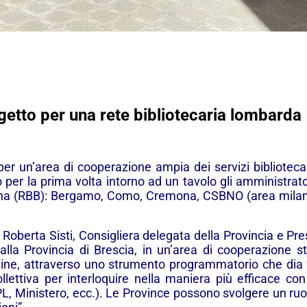
etto per una rete bibliotecaria lombarda
er un’area di cooperazione ampia dei servizi bibliotecari
to per la prima volta intorno ad un tavolo gli amministrato
iana (RBB): Bergamo, Como, Cremona, CSBNO (area milan
Roberta Sisti, Consigliera delegata della Provincia e Pr
alla Provincia di Brescia, in un’area di cooperazione st
, attraverso uno strumento programmatorio che dia vi
ttiva per interloquire nella maniera più efficace con gl
, Ministero, ecc.). Le Province possono svolgere un ruol