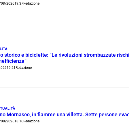
/08/2026
19:37
Redazione
LITÀ
o storico e biciclette: “Le rivoluzioni strombazzate risch
inefficienza”
2026
19:21
Redazione
TUALITÀ
ino Mornasco, in fiamme una villetta. Sette persone eva
/08/2026
18:16
Redazione