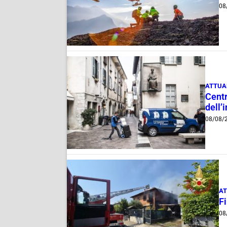
08
ATTUA
Centr
dell’
08/08/
AT
F
08