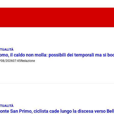
TUALITÀ
omo, il caldo non molla: possibili dei temporali ma si b
/08/2026
07:45
Redazione
TUALITÀ
onte San Primo, ciclista cade lungo la discesa verso Bel