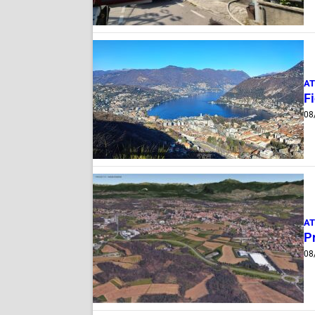
AT
Fi
08
AT
Pr
08