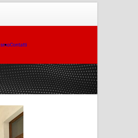
ismo
Contatti