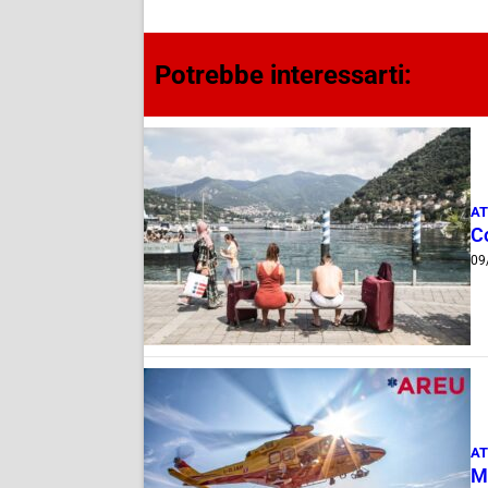
Potrebbe interessarti:
AT
C
09
AT
M