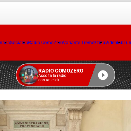
onaca
Socialab
Radio ComoZero
Variante Tremezzina
Videolab
Tur
RADIO COMOZERO
Ascolta la radio
con un click!