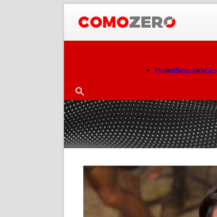
Home
Newslab
Cr