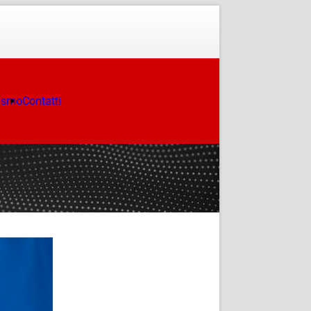
ismo
Contatti