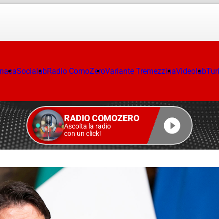
onaca
Socialab
Radio ComoZero
Variante Tremezzina
Videolab
Tur
RADIO COMOZERO
Ascolta la radio
con un click!