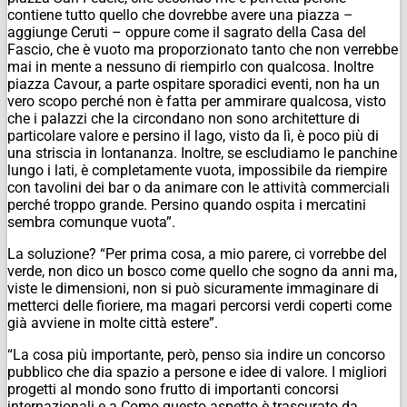
contiene tutto quello che dovrebbe avere una piazza –
aggiunge Ceruti – oppure come il sagrato della Casa del
Fascio, che è vuoto ma proporzionato tanto che non verrebbe
mai in mente a nessuno di riempirlo con qualcosa. Inoltre
piazza Cavour, a parte ospitare sporadici eventi, non ha un
vero scopo perché non è fatta per ammirare qualcosa, visto
che i palazzi che la circondano non sono architetture di
particolare valore e persino il lago, visto da lì, è poco più di
una striscia in lontananza. Inoltre, se escludiamo le panchine
lungo i lati, è completamente vuota, impossibile da riempire
con tavolini dei bar o da animare con le attività commerciali
perché troppo grande. Persino quando ospita i mercatini
sembra comunque vuota”.
La soluzione? “Per prima cosa, a mio parere, ci vorrebbe del
verde, non dico un bosco come quello che sogno da anni ma,
viste le dimensioni, non si può sicuramente immaginare di
metterci delle fioriere, ma magari percorsi verdi coperti come
già avviene in molte città estere”.
“La cosa più importante, però, penso sia indire un concorso
pubblico che dia spazio a persone e idee di valore. I migliori
progetti al mondo sono frutto di importanti concorsi
internazionali e a Como questo aspetto è trascurato da