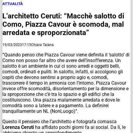
ATTUALITÀ
L’architetto Ceruti: “Macchè salotto di
Como, Piazza Cavour è scomoda, mal
arredata e sproporzionata”
19/03/2023
17:15
Chiara Taiana
“Quando penso che Piazza Cavour viene definita il ‘salotto’ di
Como non posso far altro che avere dell’insofferenza. Un
salotto è un ambiente in cui ci sono arredi e oggetti belli,
comodi, ordinati e puliti. In salotto, infatti, si accolgono gli
ospiti che devono sentirsi a proprio agio e, comodi,
trascorrere il tempo in armonia con l’intorno. Piazza Cavour
invece offre scomodità, disorientamento per la dimensione e
la sproporzione che c’è tra lo spazio e gli edifici che la
costituiscono. Una piazza malamente arredata e dove le
comodità sono a latere e a pagamento. La definirei
tranquillamente un NL (NonLuogo)”.
Questo il pensiero che l’architetto e fotografa comasca
Lorenza Ceruti
ha affidato pochi giorni fa ai social. Da lì, le
abbiamo chiesto un approfondimento.