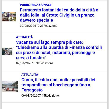
PUBBLIREDAZIONALE
Ferragosto lontani dal caldo della città e
dalla folla: al Crotto Civiglio un pranzo
davvero speciale
09/08/2026
12:23
Redazione
ATTUALITÀ
Vacanze sul lago sempre più care:
“Chiediamo alla Guardia di Finanza controlli
sui prezzi di hotel, ristoranti, parcheggi e
servizi turistici”
09/08/2026
10:32
Redazione
ATTUALITÀ
Como, il caldo non molla: possibili dei
temporali ma si boccheggerà fino a
Ferragosto
09/08/2026
07:45
Redazione