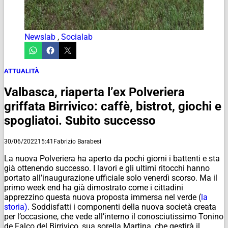
Newslab
,
Socialab
ATTUALITÀ
Valbasca, riaperta l’ex Polveriera
griffata Birrivico: caffè, bistrot, giochi e
spogliatoi. Subito successo
30/06/2022
15:41
Fabrizio Barabesi
La nuova Polveriera ha aperto da pochi giorni i battenti e sta
già ottenendo successo. I lavori e gli ultimi ritocchi hanno
portato all’inaugurazione ufficiale solo venerdì scorso. Ma il
primo week end ha già dimostrato come i cittadini
apprezzino questa nuova proposta immersa nel verde (
la
storia)
. Soddisfatti i componenti della nuova società creata
per l’occasione, che vede all’interno il conosciutissimo Tonino
de Falco del Birrivico, sua sorella Martina, che gestirà il