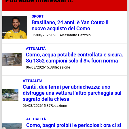
Potrebbe interessarti:
SPORT
Brasiliano, 24 anni: è Yan Couto il
nuovo acquisto del Como
06/08/2026
16:00
Alessandro Gazzolo
ATTUALITÀ
Como, acqua potabile controllata e sicura.
Su 1352 campioni solo il 3% fuori norma
06/08/2026
15:38
Redazione
ATTUALITÀ
Cantù, due fermi per ubriachezza: uno
distrugge una vettura l’altro parcheggia sul
sagrato della chiesa
06/08/2026
15:37
Redazione
ATTUALITÀ
Como, bagni proibiti e pericolosi: ora ci si