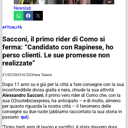
Newslab
ATTUALITÀ
Sacconi, il primo rider di Como si
ferma: “Candidato con Rapinese, ho
perso clienti. Le sue promesse non
realizzate”
21/02/2023
16:22
Chiara Taiana
Dopo 11 anni su e giù per la città a fare consegne con la sua
inconfondibile divisa gialla e nera, chiude la sua attività
Alessandro Sacconi
, il primo vero rider di Como che, con la
sua O2ruotebiciexpress, ha anticipato – e di molto, almeno
per quanto riguarda la nostra città – il fenomeno delle
consegne su due ruote (abbiamo raccontato la sua storia in
passato:
qui
).
“Dopo tanti anni di lavoro e sacrifici, è stata davvero dura