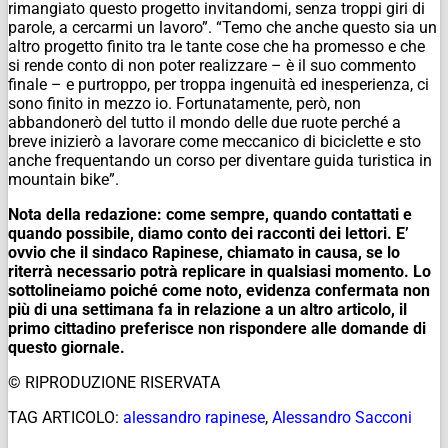
rimangiato questo progetto invitandomi, senza troppi giri di
parole, a cercarmi un lavoro”. “Temo che anche questo sia un
altro progetto finito tra le tante cose che ha promesso e che
si rende conto di non poter realizzare – è il suo commento
finale – e purtroppo, per troppa ingenuità ed inesperienza, ci
sono finito in mezzo io. Fortunatamente, però, non
abbandonerò del tutto il mondo delle due ruote perché a
breve inizierò a lavorare come meccanico di biciclette e sto
anche frequentando un corso per diventare guida turistica in
mountain bike”.
Nota della redazione: come sempre, quando contattati e
quando possibile, diamo conto dei racconti dei lettori. E’
ovvio che il sindaco Rapinese, chiamato in causa, se lo
riterrà necessario potrà replicare in qualsiasi momento. Lo
sottolineiamo poiché come noto, evidenza confermata non
più di una settimana fa in relazione a un altro articolo, il
primo cittadino preferisce non rispondere alle domande di
questo giornale.
© RIPRODUZIONE RISERVATA
TAG ARTICOLO:
alessandro rapinese
,
Alessandro Sacconi