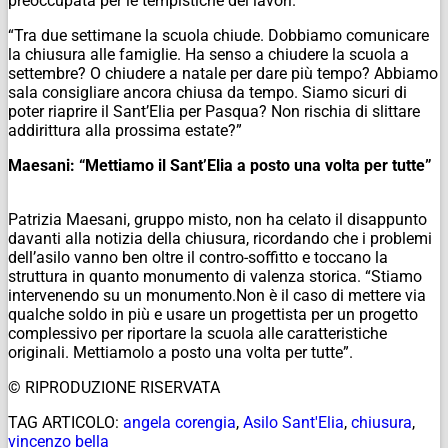
preoccupata per le tempistiche dei lavori. ”
“Tra due settimane la scuola chiude. Dobbiamo comunicare
la chiusura alle famiglie. Ha senso a chiudere la scuola a
settembre? O chiudere a natale per dare più tempo?
Abbiamo
sala consigliare ancora chiusa da tempo. Siamo sicuri di
poter riaprire il Sant’Elia per Pasqua? Non rischia di slittare
addirittura alla prossima estate?”
Maesani: “Mettiamo il Sant’Elia a posto una volta per tutte”
Patrizia Maesani, gruppo misto, non ha celato il disappunto
davanti alla notizia della chiusura, ricordando che i problemi
dell’asilo vanno ben oltre il contro-soffitto e toccano la
struttura in quanto monumento di valenza storica. “
Stiamo
intervenendo su un monumento.Non è il caso di mettere via
qualche soldo in più e usare un progettista per un progetto
complessivo per riportare la scuola alle caratteristiche
originali. Mettiamolo a posto una volta per tutte”.
© RIPRODUZIONE RISERVATA
TAG ARTICOLO:
angela corengia
,
Asilo Sant'Elia
,
chiusura
,
vincenzo bella