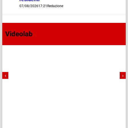
07/08/2026
17:21
Redazione
Videolab
‹
›