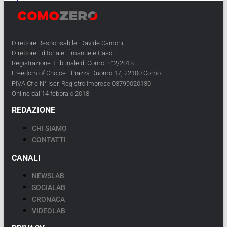
Direttore Responsabile: Davide Cantoni
Direttore Editoriale: Emanuele Caso
Registrazione Tribunale di Como: n°2/2018
Freedom of Choice - Piazza Duomo 17, 22100 Como
PIVA Cf e N° Iscr. Registro Imprese 03799020130
Online dal 14 febbraio 2018
REDAZIONE
CHI SIAMO
CONTATTI
CANALI
NEWSLAB
SOCIALAB
CRONACA
VIDEOLAB