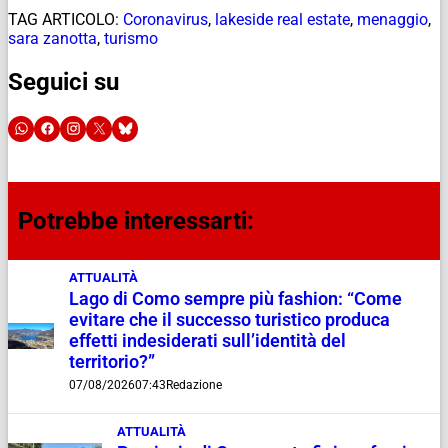
TAG ARTICOLO:
Coronavirus
,
lakeside real estate
,
menaggio
,
sara zanotta
,
turismo
Seguici su
Potrebbe interessarti:
ATTUALITÀ
Lago di Como sempre più fashion: “Come
evitare che il successo turistico produca
effetti indesiderati sull’identità del
territorio?”
07/08/2026
07:43
Redazione
ATTUALITÀ