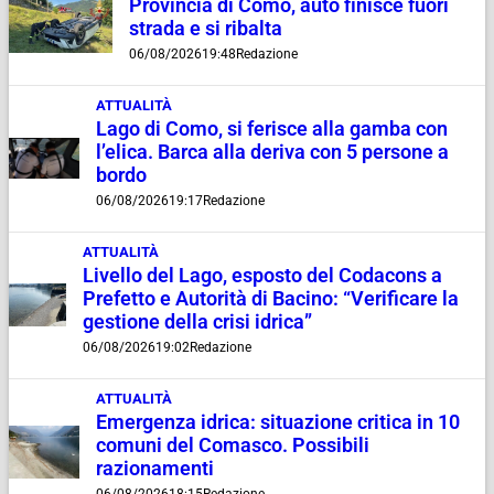
Provincia di Como, auto finisce fuori
strada e si ribalta
06/08/2026
19:48
Redazione
ATTUALITÀ
Lago di Como, si ferisce alla gamba con
l’elica. Barca alla deriva con 5 persone a
bordo
06/08/2026
19:17
Redazione
ATTUALITÀ
Livello del Lago, esposto del Codacons a
Prefetto e Autorità di Bacino: “Verificare la
gestione della crisi idrica”
06/08/2026
19:02
Redazione
ATTUALITÀ
Emergenza idrica: situazione critica in 10
comuni del Comasco. Possibili
razionamenti
06/08/2026
18:15
Redazione