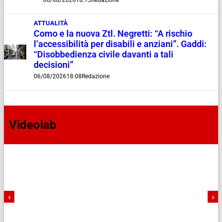
ATTUALITÀ
Como e la nuova Ztl. Negretti: “A rischio
l’accessibilità per disabili e anziani”. Gaddi:
“Disobbedienza civile davanti a tali
decisioni”
06/08/2026
18:08
Redazione
Videolab
‹
›