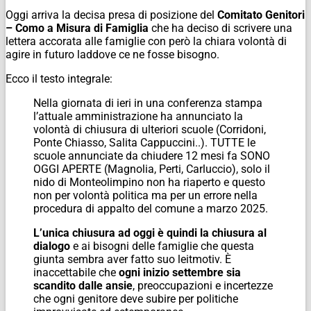
Oggi arriva la decisa presa di posizione del
Comitato Genitori
– Como a Misura di Famiglia
che ha deciso di scrivere una
lettera accorata alle famiglie con però la chiara volontà di
agire in futuro laddove ce ne fosse bisogno.
Ecco il testo integrale:
Nella giornata di ieri in una conferenza stampa
l’attuale amministrazione ha annunciato la
volontà di chiusura di ulteriori scuole (Corridoni,
Ponte Chiasso, Salita Cappuccini..). TUTTE le
scuole annunciate da chiudere 12 mesi fa SONO
OGGI APERTE (Magnolia, Perti, Carluccio), solo il
nido di Monteolimpino non ha riaperto e questo
non per volontà politica ma per un errore nella
procedura di appalto del comune a marzo 2025.
L’unica chiusura ad oggi è quindi la chiusura al
dialogo
e ai bisogni delle famiglie che questa
giunta sembra aver fatto suo leitmotiv. È
inaccettabile che
ogni inizio settembre sia
scandito dalle ansie
, preoccupazioni e incertezze
che ogni genitore deve subire per politiche