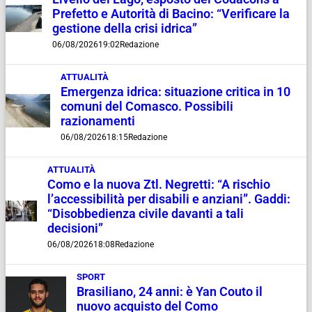
Prefetto e Autorità di Bacino: “Verificare la
gestione della crisi idrica”
06/08/2026
19:02
Redazione
ATTUALITÀ
Emergenza idrica: situazione critica in 10
comuni del Comasco. Possibili
razionamenti
06/08/2026
18:15
Redazione
ATTUALITÀ
Como e la nuova Ztl. Negretti: “A rischio
l’accessibilità per disabili e anziani”. Gaddi:
“Disobbedienza civile davanti a tali
decisioni”
06/08/2026
18:08
Redazione
SPORT
Brasiliano, 24 anni: è Yan Couto il
nuovo acquisto del Como