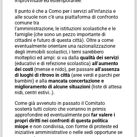
improvvisate ed estemporanee.
Il punto è che a Como per i servizi all’infanzia e
alle scuole non c’è una piattaforma di confronto
comune tra
l’amministrazione, le istituzioni scolastiche e le
famiglie (che sono un pezzo importante di
cittadini e futuro di questa città). Oltre a come
eventualmente orientare una razionalizzazione
degli immobili scolastici, i temi sarebbero
molteplici ed ampi: si va dalla
qualità dei servizi
(educativi e di refezione scolastica)
all’aumento
dei costi
(mense e nido), per passare
all’assenza
di luoghi di ritrovo in città
(aree verdi e parchi per
bambini) e alla
mancata concertazione e
miglioramento di alcune situazioni
(liste di attesa
nidi, centri estivi..).
Come già avvenuto in passato il Comitato
sosterrà tutti coloro che vorranno in primis
approfondire ed eventualmente poi
far valere i
propri diritti nei confronti di questa politica
miope
e non condivisa, con forme di proteste ed
iniziative amministrative o nelle sedi opportune se