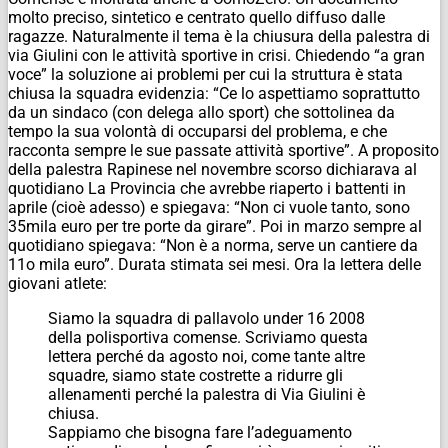
molto preciso, sintetico e centrato quello diffuso dalle
ragazze. Naturalmente il tema è la chiusura della palestra di
via Giulini con le attività sportive in crisi. Chiedendo “a gran
voce” la soluzione ai problemi per cui la struttura è stata
chiusa la squadra evidenzia: “Ce lo aspettiamo soprattutto
da un sindaco (con delega allo sport) che sottolinea da
tempo la sua volontà di occuparsi del problema, e che
racconta sempre le sue passate attività sportive”. A proposito
della palestra Rapinese nel novembre scorso dichiarava al
quotidiano La Provincia che avrebbe riaperto i battenti in
aprile (cioè adesso) e spiegava: “Non ci vuole tanto, sono
35mila euro per tre porte da girare”. Poi in marzo sempre al
quotidiano spiegava: “Non è a norma, serve un cantiere da
11o mila euro”. Durata stimata sei mesi. Ora la lettera delle
giovani atlete:
Siamo la squadra di pallavolo under 16 2008
della polisportiva comense. Scriviamo questa
lettera perché da agosto noi, come tante altre
squadre, siamo state costrette a ridurre gli
allenamenti perché la palestra di Via Giulini è
chiusa.
Sappiamo che bisogna fare l’adeguamento