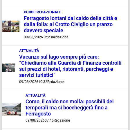
PUBBLIREDAZIONALE
Ferragosto lontani dal caldo della città e
dalla folla: al Crotto Civiglio un pranzo
davvero speciale
09/08/2026
12:23
Redazione
ATTUALITÀ
Vacanze sul lago sempre più care:
“Chiediamo alla Guardia di Finanza controlli
sui prezzi di hotel, ristoranti, parcheggi e
servizi turistici”
09/08/2026
10:32
Redazione
ATTUALITÀ
Como, il caldo non molla: possibili dei
temporali ma si boccheggerà fino a
Ferragosto
09/08/2026
07:45
Redazione