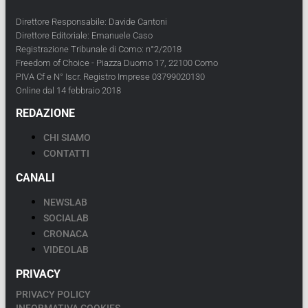
Direttore Responsabile: Davide Cantoni
Direttore Editoriale: Emanuele Caso
Registrazione Tribunale di Como: n°2/2018
Freedom of Choice - Piazza Duomo 17, 22100 Como
PIVA Cf e N° Iscr. Registro Imprese 03799020130
Online dal 14 febbraio 2018
REDAZIONE
CHI SIAMO
CONTATTI
CANALI
NEWSLAB
SOCIALAB
CRONACA
VIDEOLAB
PRIVACY
PRIVACY POLICY
INFORMATIVA COOKIES