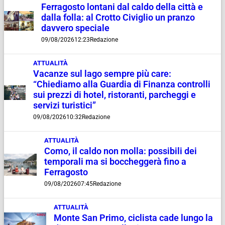
Ferragosto lontani dal caldo della città e
dalla folla: al Crotto Civiglio un pranzo
davvero speciale
09/08/2026
12:23
Redazione
ATTUALITÀ
Vacanze sul lago sempre più care:
“Chiediamo alla Guardia di Finanza controlli
sui prezzi di hotel, ristoranti, parcheggi e
servizi turistici”
09/08/2026
10:32
Redazione
ATTUALITÀ
Como, il caldo non molla: possibili dei
temporali ma si boccheggerà fino a
Ferragosto
09/08/2026
07:45
Redazione
ATTUALITÀ
Monte San Primo, ciclista cade lungo la