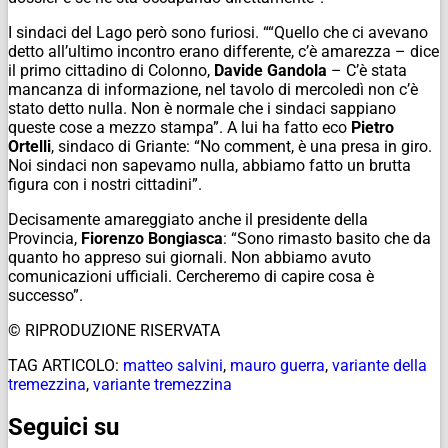
I sindaci del Lago però sono furiosi. ““Quello che ci avevano
detto all’ultimo incontro erano differente, c’è amarezza – dice
il primo cittadino di Colonno,
Davide Gandola
– C’è stata
mancanza di informazione, nel tavolo di mercoledì non c’è
stato detto nulla. Non è normale che i sindaci sappiano
queste cose a mezzo stampa”. A lui ha fatto eco
Pietro
Ortelli
, sindaco di Griante: “No comment, è una presa in giro.
Noi sindaci non sapevamo nulla, abbiamo fatto un brutta
figura con i nostri cittadini”.
Decisamente amareggiato anche il presidente della
Provincia,
Fiorenzo Bongiasca
: “Sono rimasto basito che da
quanto ho appreso sui giornali. Non abbiamo avuto
comunicazioni ufficiali. Cercheremo di capire cosa è
successo”.
© RIPRODUZIONE RISERVATA
TAG ARTICOLO:
matteo salvini
,
mauro guerra
,
variante della
tremezzina
,
variante tremezzina
Seguici su