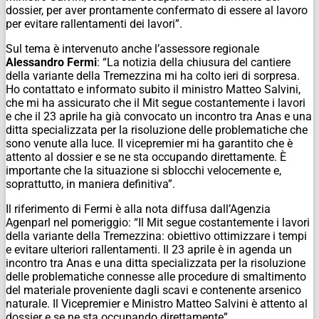
dossier, per aver prontamente confermato di essere al lavoro
per evitare rallentamenti dei lavori”.
Sul tema è intervenuto anche l’assessore regionale
Alessandro Fermi
: “La notizia della chiusura del cantiere
della variante della Tremezzina mi ha colto ieri di sorpresa.
Ho contattato e informato subito il ministro Matteo Salvini,
che mi ha assicurato che il Mit segue costantemente i lavori
e che il 23 aprile ha già convocato un incontro tra Anas e una
ditta specializzata per la risoluzione delle problematiche che
sono venute alla luce. Il vicepremier mi ha garantito che è
attento al dossier e se ne sta occupando direttamente. È
importante che la situazione si sblocchi velocemente e,
soprattutto, in maniera definitiva”.
Il riferimento di Fermi è alla nota diffusa dall’Agenzia
Agenparl nel pomeriggio: “Il Mit segue costantemente i lavori
della variante della Tremezzina: obiettivo ottimizzare i tempi
e evitare ulteriori rallentamenti. Il 23 aprile è in agenda un
incontro tra Anas e una ditta specializzata per la risoluzione
delle problematiche connesse alle procedure di smaltimento
del materiale proveniente dagli scavi e contenente arsenico
naturale. Il Vicepremier e Ministro Matteo Salvini è attento al
dossier e se ne sta occupando direttamente”.