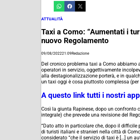
ATTUALITÀ
Taxi a Como: “Aumentati i turi
nuovo Regolamento
09/08/2022
21:09
Redazione
Del cronico problema taxi a Como abbiamo am
operatori in servizio, oggettivamente incolpev
alla destagionalizzazione porterà, e in qualche
un taxi oggi è cosa piuttosto complessa (per 
A questo link tutti i nostri a
Così la giunta Rapinese, dopo un confronto co
integrale) che prevede una revisione del Re
“Dato atto in particolare che, dopo il difficil
di turisti italiani e stranieri nella città di C
considerato “che il servizio di taxi è […] un a