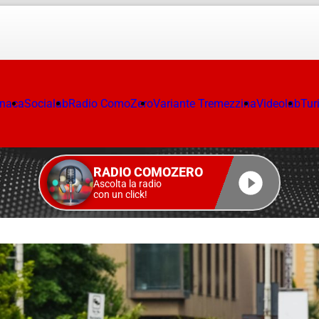
onaca
Socialab
Radio ComoZero
Variante Tremezzina
Videolab
Tur
RADIO COMOZERO
Ascolta la radio
con un click!