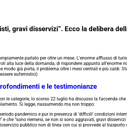
sti, gravi disservizi”. Ecco la delibera de
piamente parlato per oltre un mese. L’enorme afflusso di turis
oli alla luce della domanda, di rispondere appunto all’enorme ric
 modo già porta, il problema oltre i mesi centrali e più caldi. St
essere eufemistici)
pprofondimenti e le testimonianze
n le categorie, lo scorso 22 luglio ha discusso la faccenda che
golamento. Si legge, riassumendo ma non troppo:
e periodo pandemico e pur in presenza di ‘difficili’ condizioni int
omo” e che “sono riemersi, se non si sono aggravati, gravi disservizi
utoservizio pubblico non di linea con cui si provvede al trasporto 