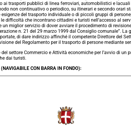
i trasporti pubblici di linea ferroviari, automobilistici e lacuali 
modo non continuativo o periodico, su itinerari e secondo orari stabi
le esigenze del trasporto individuale o di piccoli gruppi di person
le difficoltà che incontrano cittadini e turisti nell’accesso al serv
are un miglior servizio di dover avviare il procedimento di revisio
erazione n. 21 del 29 marzo 1999 dal Consiglio comunale”. La giu
ortate, di dare indirizzo affinché il competente Direttore del S
visione del Regolamento per il trasporto di persone mediante serv
e del settore Commercio e Attività economiche per l’avvio di un 
he dai turisti.
(NAVIGABILE CON BARRA IN FONDO):