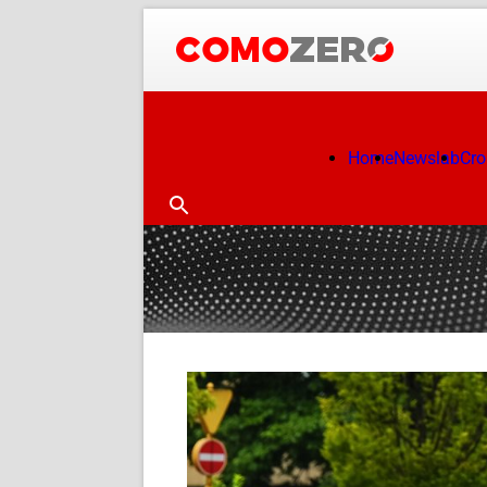
Home
Newslab
Cr