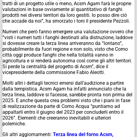
tratti di un progetto utile o meno, Acsm Agam farà le proprie
valutazioni in base ovviamente al quantitativo di fanghi
prodotti nei diversi territori da loro gestiti. Io posso dire ciò
che accade da noi”, ha smorzato i toni il presidente Pezzoli.
Numeri che però fanno emergere una valutazione ovvero che
“visti i numeri tutti i fanghi destinati alla distruzione, laddove
si dovesse creare la terza linea arriveranno da “lontano”,
probabilmente da fuori regione e non solo, visto che Como
città oggi produce fanghi che nella totalità vanno in
agricoltura e si renderà autonoma così come gli altri territori.
Si perde la centralità del progetto di Acsm”, dice il
vicepresidente della commissione Fabio Aleotti.
Molti altri i dettagli tecnici emersi dall’audizione a partire
dalla tempistica. Acsm Agam ha infatti annunciato che la
terza linea, laddove si facesse, sarebbe pronta non prima del
2025. E anche questa crea problemi visto che i piani in fase
di realizzazione da parte di Como Acqua “puntiamo ad
appaltarli entro il giugno del 2023 per concluderli entro il
2026”. Elementi che creeranno inevitabili e ulteriori
polemiche.
Gli altri aggiornamenti:
Terza linea del forno Acsm,