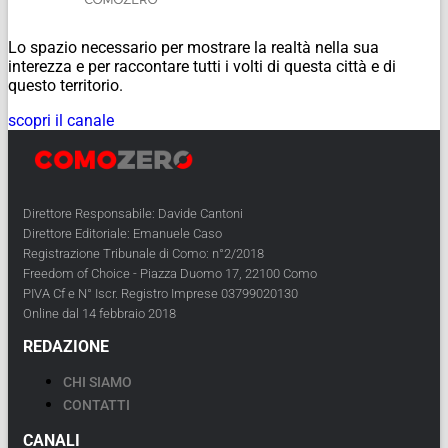
Lo spazio necessario per mostrare la realtà nella sua
interezza e per raccontare tutti i volti di questa città e di
questo territorio.
scopri il canale
Direttore Responsabile: Davide Cantoni
Direttore Editoriale: Emanuele Caso
Registrazione Tribunale di Como: n°2/2018
Freedom of Choice - Piazza Duomo 17, 22100 Como
PIVA Cf e N° Iscr. Registro Imprese 03799020130
Online dal 14 febbraio 2018
REDAZIONE
CHI SIAMO
CONTATTI
CANALI