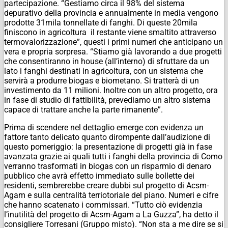
partecipazione. “Gestiamo circa il 98% del sistema
depurativo della provincia e annualmente in media vengono
prodotte 31mila tonnellate di fanghi. Di queste 20mila
finiscono in agricoltura il restante viene smaltito attraverso
termovalorizzazione”, questi i primi numeri che anticipano un
vera e propria sorpresa. “Stiamo già lavorando a due progetti
che consentiranno in house (all’interno) di sfruttare da un
lato i fanghi destinati in agricoltura, con un sistema che
servirà a produrre biogas e biometano. Si tratterà di un
investimento da 11 milioni. Inoltre con un altro progetto, ora
in fase di studio di fattibilità, prevediamo un altro sistema
capace di trattare anche la parte rimanente”.
Prima di scendere nel dettaglio emerge con evidenza un
fattore tanto delicato quanto dirompente dall’audizione di
questo pomeriggio: la presentazione di progetti già in fase
avanzata grazie ai quali tutti i fanghi della provincia di Como
verranno trasformati in biogas con un risparmio di denaro
pubblico che avrà effetto immediato sulle bollette dei
residenti, sembrerebbe creare dubbi sul progetto di Acsm-
Agam e sulla centralità terriotoriale del piano. Numeri e cifre
che hanno scatenato i commissari. “Tutto ciò evidenzia
l’inutilità del progetto di Acsm-Agam a La Guzza”, ha detto il
consigliere Torresani (Gruppo misto). “Non sta a me dire se si