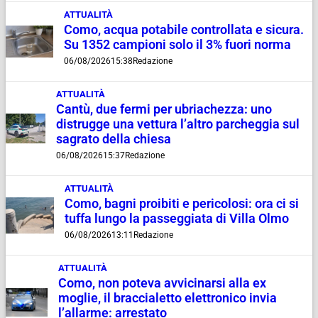
ATTUALITÀ
Como, acqua potabile controllata e sicura.
Su 1352 campioni solo il 3% fuori norma
06/08/2026
15:38
Redazione
ATTUALITÀ
Cantù, due fermi per ubriachezza: uno
distrugge una vettura l’altro parcheggia sul
sagrato della chiesa
06/08/2026
15:37
Redazione
ATTUALITÀ
Como, bagni proibiti e pericolosi: ora ci si
tuffa lungo la passeggiata di Villa Olmo
06/08/2026
13:11
Redazione
ATTUALITÀ
Como, non poteva avvicinarsi alla ex
moglie, il braccialetto elettronico invia
l’allarme: arrestato