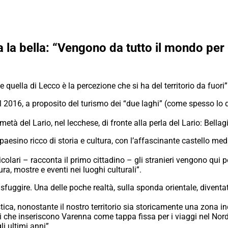
a la bella: “Vengono da tutto il mondo pe
quella di Lecco è la percezione che si ha del territorio da fuori”
2016, a proposito del turismo dei “due laghi” (come spesso lo d
età del Lario, nel lecchese, di fronte alla perla del Lario: Bellag
 paesino ricco di storia e cultura, con l’affascinante castello med
colari – racconta il primo cittadino – gli stranieri vengono qui 
ra, mostre e eventi nei luoghi culturali”.
ggire. Una delle poche realtà, sulla sponda orientale, diventata
tica, nonostante il nostro territorio sia storicamente una zona 
 che inseriscono Varenna come tappa fissa per i viaggi nel Nord
i ultimi anni”.