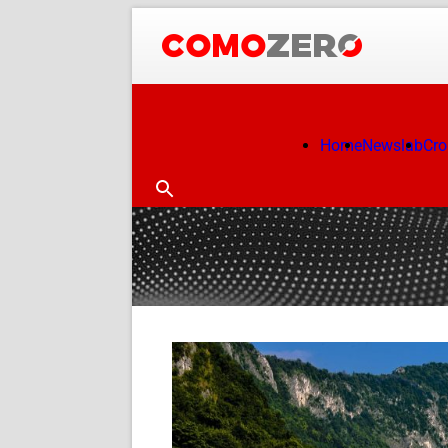
Home
Newslab
Cr