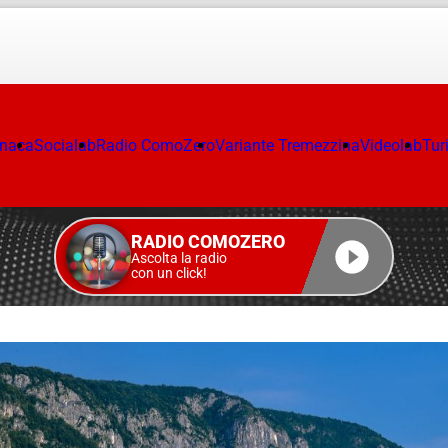
onaca
Socialab
Radio ComoZero
Variante Tremezzina
Videolab
Tur
RADIO COMOZERO
Ascolta la radio
con un click!