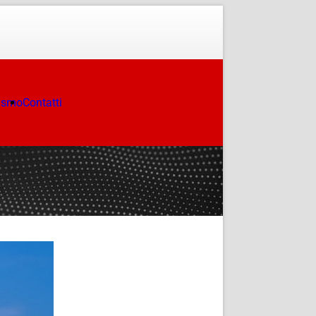
ismo
Contatti