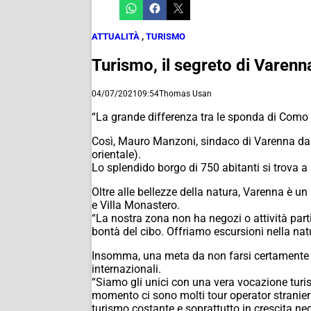
ATTUALITÀ
,
TURISMO
Turismo, il segreto di Varenn
04/07/2021
09:54
Thomas Usan
“La grande differenza tra le sponda di Como e 
Così, Mauro Manzoni, sindaco di Varenna dal 
orientale).
Lo splendido borgo di 750 abitanti si trova a m
Oltre alle bellezze della natura, Varenna è un
e Villa Monastero.
“La nostra zona non ha negozi o attività parti
bontà del cibo. Offriamo escursioni nella natu
Insomma, una meta da non farsi certamente sfu
internazionali.
“Siamo gli unici con una vera vocazione turis
momento ci sono molti tour operator stranieri
turismo costante e soprattutto in crescita negl