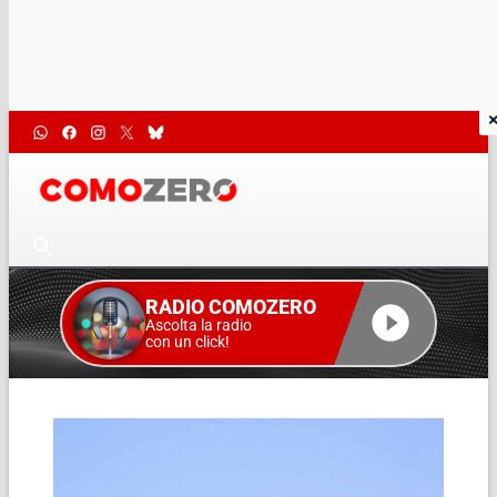
RADIO COMOZERO
Ascolta la radio
con un click!