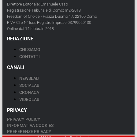
Direttore Editoriale: Emanuele Caso
Registrazione Tribunale di Como: n°2/2018
Freedom of Choice - Piazza Duomo 17, 22100 Como
PIVA Cf e N° Iscr. Registro Imprese 03799020130
Online dal 14 febbraio 2018
REDAZIONE
CHI SIAMO
CONTATTI
CANALI
NEWSLAB
SOCIALAB
CRONACA
VIDEOLAB
PRIVACY
PRIVACY POLICY
INFORMATIVA COOKIES
PREFERENZE PRIVACY