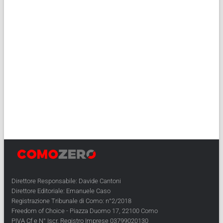
Direttore Responsabile: Davide Cantoni
Direttore Editoriale: Emanuele Caso
Registrazione Tribunale di Como: n°2/2018
Freedom of Choice - Piazza Duomo 17, 22100 Como
PIVA Cf e N° Iscr. Registro Imprese 03799020130