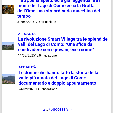
Ha appena aperto ed è già leggenda: tra i
monti del Lago di Como ecco la Grotta
dell’Orso, una straordinaria macchina del
tempo
31/05/2025
17:57
Redazione
ATTUALITÀ
La rivoluzione Smart Village tra le splendide
valli del Lago di Como: “Una sfida da
condividere con i giovani, ecco come”
11/03/2025
13:04
Redazione
ATTUALITÀ
Le donne che hanno fatto la storia della
valle più amata del Lago di Como:
documentario e doppio appuntamento
24/02/2025
13:37
Redazione
1
2
…
7
Successivi »