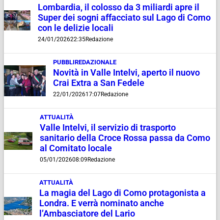
Lombardia, il colosso da 3 miliardi apre il
Super dei sogni affacciato sul Lago di Como
con le delizie locali
24/01/2026
22:35
Redazione
PUBBLIREDAZIONALE
Novità in Valle Intelvi, aperto il nuovo
Crai Extra a San Fedele
22/01/2026
17:07
Redazione
ATTUALITÀ
Valle Intelvi, il servizio di trasporto
sanitario della Croce Rossa passa da Como
al Comitato locale
05/01/2026
08:09
Redazione
ATTUALITÀ
La magia del Lago di Como protagonista a
Londra. E verrà nominato anche
l’Ambasciatore del Lario