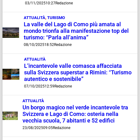
03/11/2025
10:27
Redazione
ATTUALITÀ
,
TURISMO
La valle del Lago di Como più amata al
mondo trionfa alla manifestazione top del
turismo: “Parla all’anima”
08/10/2025
18:52
Redazione
ATTUALITÀ
L’incantevole valle comasca affacciata
sulla Svizzera superstar a Rimini: “Turismo
autentico e sostenibile”
07/10/2025
12:59
Redazione
ATTUALITÀ
Un borgo magico nel verde incantevole tra
Svizzera e Lago di Como: osteria nella
vecchia scuola, 7 abitanti e 52 edifici
23/08/2025
09:05
Redazione