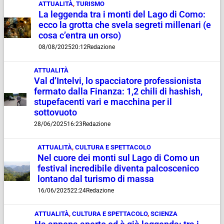
ATTUALITÀ
,
TURISMO
La leggenda tra i monti del Lago di Como:
ecco la grotta che svela segreti millenari (e
cosa c’entra un orso)
08/08/2025
20:12
Redazione
ATTUALITÀ
Val d’Intelvi, lo spacciatore professionista
fermato dalla Finanza: 1,2 chili di hashish,
stupefacenti vari e macchina per il
sottovuoto
28/06/2025
16:23
Redazione
ATTUALITÀ
,
CULTURA E SPETTACOLO
Nel cuore dei monti sul Lago di Como un
festival incredibile diventa palcoscenico
lontano dal turismo di massa
16/06/2025
22:24
Redazione
ATTUALITÀ
,
CULTURA E SPETTACOLO
,
SCIENZA