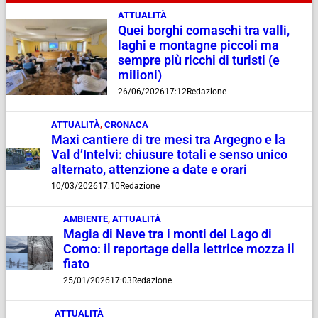
ATTUALITÀ
Quei borghi comaschi tra valli,
laghi e montagne piccoli ma
sempre più ricchi di turisti (e
milioni)
26/06/2026
17:12
Redazione
ATTUALITÀ
,
CRONACA
Maxi cantiere di tre mesi tra Argegno e la
Val d’Intelvi: chiusure totali e senso unico
alternato, attenzione a date e orari
10/03/2026
17:10
Redazione
AMBIENTE
,
ATTUALITÀ
Magia di Neve tra i monti del Lago di
Como: il reportage della lettrice mozza il
fiato
25/01/2026
17:03
Redazione
ATTUALITÀ