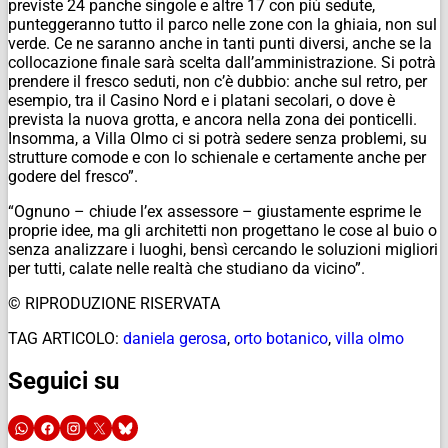
previste 24 panche singole e altre 17 con più sedute,
punteggeranno tutto il parco nelle zone con la ghiaia, non sul
verde. Ce ne saranno anche in tanti punti diversi, anche se la
collocazione finale sarà scelta dall’amministrazione. Si potrà
prendere il fresco seduti, non c’è dubbio: anche sul retro, per
esempio, tra il Casino Nord e i platani secolari, o dove è
prevista la nuova grotta, e ancora nella zona dei ponticelli.
Insomma, a Villa Olmo ci si potrà sedere senza problemi, su
strutture comode e con lo schienale e certamente anche per
godere del fresco”.
“Ognuno – chiude l’ex assessore – giustamente esprime le
proprie idee, ma gli architetti non progettano le cose al buio o
senza analizzare i luoghi, bensì cercando le soluzioni migliori
per tutti, calate nelle realtà che studiano da vicino”.
© RIPRODUZIONE RISERVATA
TAG ARTICOLO:
daniela gerosa
,
orto botanico
,
villa olmo
Seguici su