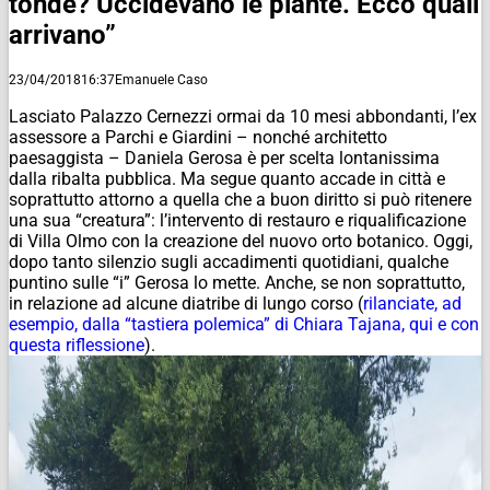
tonde? Uccidevano le piante. Ecco quali
arrivano”
23/04/2018
16:37
Emanuele Caso
Lasciato Palazzo Cernezzi ormai da 10 mesi abbondanti, l’ex
assessore a Parchi e Giardini – nonché architetto
paesaggista – Daniela Gerosa è per scelta lontanissima
dalla ribalta pubblica. Ma segue quanto accade in città e
soprattutto attorno a quella che a buon diritto si può ritenere
una sua “creatura”: l’intervento di restauro e riqualificazione
di Villa Olmo con la creazione del nuovo orto botanico. Oggi,
dopo tanto silenzio sugli accadimenti quotidiani, qualche
puntino sulle “i” Gerosa lo mette. Anche, se non soprattutto,
in relazione ad alcune diatribe di lungo corso (
rilanciate, ad
esempio, dalla “tastiera polemica” di Chiara Tajana, qui e con
questa riflessione
).