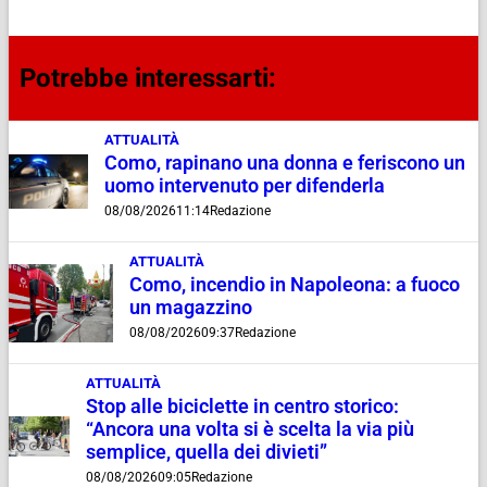
Potrebbe interessarti:
ATTUALITÀ
Como, rapinano una donna e feriscono un
uomo intervenuto per difenderla
08/08/2026
11:14
Redazione
ATTUALITÀ
Como, incendio in Napoleona: a fuoco
un magazzino
08/08/2026
09:37
Redazione
ATTUALITÀ
Stop alle biciclette in centro storico:
“Ancora una volta si è scelta la via più
semplice, quella dei divieti”
08/08/2026
09:05
Redazione