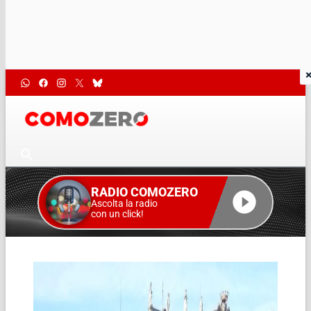
RADIO COMOZERO
Ascolta la radio
con un click!