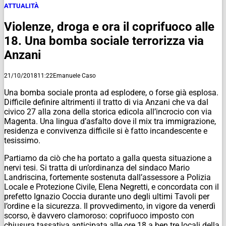
ATTUALITÀ
Violenze, droga e ora il coprifuoco alle
18. Una bomba sociale terrorizza via
Anzani
21/10/2018
11:22
Emanuele Caso
Una bomba sociale pronta ad esplodere, o forse già esplosa.
Difficile definire altrimenti il tratto di via Anzani che va dal
civico 27 alla zona della storica edicola all’incrocio con via
Magenta. Una lingua d’asfalto dove il mix tra immigrazione,
residenza e convivenza difficile si è fatto incandescente e
tesissimo.
Partiamo da ciò che ha portato a galla questa situazione a
nervi tesi. Si tratta di un’ordinanza del sindaco Mario
Landriscina, fortemente sostenuta dall’assessore a Polizia
Locale e Protezione Civile, Elena Negretti, e concordata con il
prefetto Ignazio Coccia durante uno degli ultimi Tavoli per
l’ordine e la sicurezza. Il provvedimento, in vigore da venerdì
scorso, è davvero clamoroso: coprifuoco imposto con
chiusura tassativa anticipata alle ore 18 a ben tre locali della