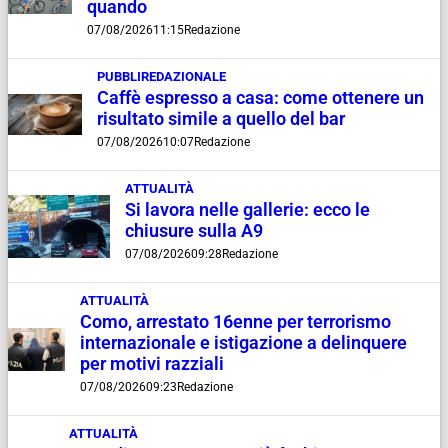
quando
07/08/2026
11:15
Redazione
PUBBLIREDAZIONALE
Caffè espresso a casa: come ottenere un
risultato simile a quello del bar
07/08/2026
10:07
Redazione
ATTUALITÀ
Si lavora nelle gallerie: ecco le
chiusure sulla A9
07/08/2026
09:28
Redazione
ATTUALITÀ
Como, arrestato 16enne per terrorismo
internazionale e istigazione a delinquere
per motivi razziali
07/08/2026
09:23
Redazione
ATTUALITÀ