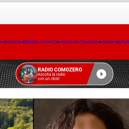
onaca
Socialab
Radio ComoZero
Variante Tremezzina
Videolab
Tur
RADIO COMOZERO
Ascolta la radio
con un click!