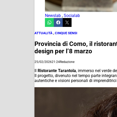
Newslab
,
Socialab
ATTUALITÀ
,
CINQUE SENSI
Provincia di Como, il ristora
design per l’8 marzo
25/02/2026
21:24
Redazione
Il
Ristorante Tarantola
, immerso nel verde d
Il progetto, divenuto nel tempo parte integrante
autentiche e visioni personali di imprenditrici