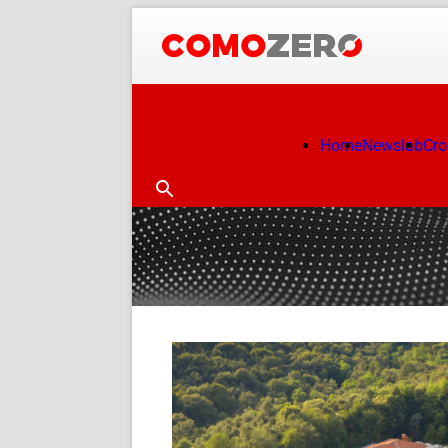
Home
Newslab
Cr