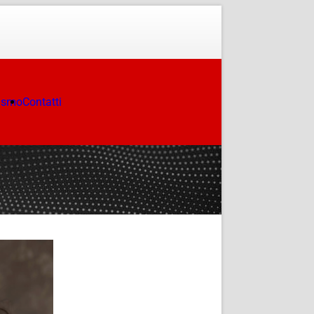
ismo
Contatti