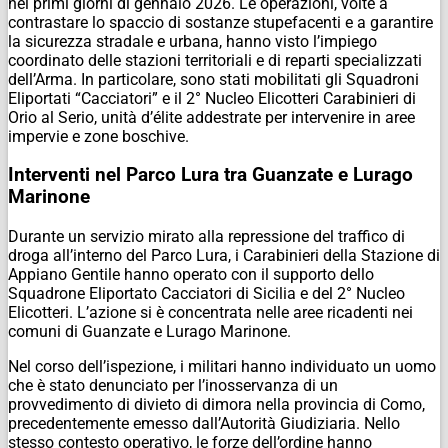
nei primi giorni di gennaio 2026. Le operazioni, volte a
contrastare lo spaccio di sostanze stupefacenti e a garantire
la sicurezza stradale e urbana, hanno visto l’impiego
coordinato delle stazioni territoriali e di reparti specializzati
dell’Arma. In particolare, sono stati mobilitati gli Squadroni
Eliportati “Cacciatori” e il 2° Nucleo Elicotteri Carabinieri di
Orio al Serio, unità d’élite addestrate per intervenire in aree
impervie e zone boschive.
Interventi nel Parco Lura tra Guanzate e Lurago
Marinone
Durante un servizio mirato alla repressione del traffico di
droga all’interno del Parco Lura, i Carabinieri della Stazione di
Appiano Gentile hanno operato con il supporto dello
Squadrone Eliportato Cacciatori di Sicilia e del 2° Nucleo
Elicotteri. L’azione si è concentrata nelle aree ricadenti nei
comuni di Guanzate e Lurago Marinone.
Nel corso dell’ispezione, i militari hanno individuato un uomo
che è stato denunciato per l’inosservanza di un
provvedimento di divieto di dimora nella provincia di Como,
precedentemente emesso dall’Autorità Giudiziaria. Nello
stesso contesto operativo, le forze dell’ordine hanno