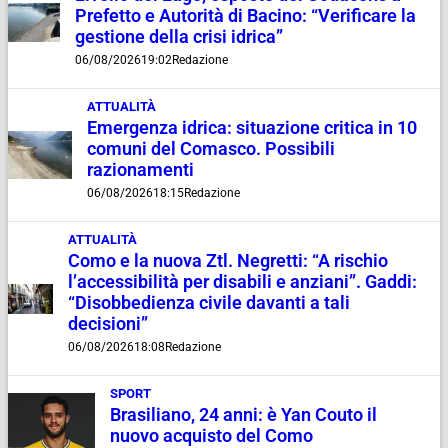
Prefetto e Autorità di Bacino: “Verificare la
gestione della crisi idrica”
06/08/2026
19:02
Redazione
ATTUALITÀ
Emergenza idrica: situazione critica in 10
comuni del Comasco. Possibili
razionamenti
06/08/2026
18:15
Redazione
ATTUALITÀ
Como e la nuova Ztl. Negretti: “A rischio
l’accessibilità per disabili e anziani”. Gaddi:
“Disobbedienza civile davanti a tali
decisioni”
06/08/2026
18:08
Redazione
SPORT
Brasiliano, 24 anni: è Yan Couto il
nuovo acquisto del Como