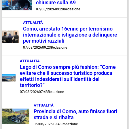
chiusure sulla A9
07/08/2026
09:28
Redazione
ATTUALITÀ
Como, arrestato 16enne per terrorismo
internazionale e istigazione a delinquere
per motivi razziali
07/08/2026
09:23
Redazione
ATTUALITÀ
Lago di Como sempre più fashion: “Come
evitare che il successo turistico produca
effetti indesiderati sull’identità del
territorio?”
07/08/2026
07:43
Redazione
ATTUALITÀ
Provincia di Como, auto finisce fuori
strada e si ribalta
06/08/2026
19:48
Redazione