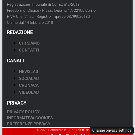
Registrazione Tribunale di Como: n°2/2018
Freedom of Choice - Piazza Duomo 17, 22100 Como
PIVA Cf e N° Iscr. Registro Imprese 03799020130
Online dal 14 febbraio 2018
REDAZIONE
CHI SIAMO
CONTATTI
CANALI
NEWSLAB
SOCIALAB
CRONACA
VIDEOLAB
PRIVACY
PRIVACY POLICY
INFORMATIVA COOKIES
PREFERENZE PRIVACY
© 2026 Comozero.it - Tutti i diritti riservati.
Change privacy settings