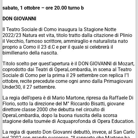
sabato, 1 ottobre – ore 20.00 turno b
DON GIOVANNI
Il Teatro Sociale di Como inaugura la Stagione Notte
2022/23 Natura est vita, titolo tratto dalla citazione di Plinio
il Vecchio, famoso scrittore, ammiraglio e naturalista nato
proprio a Como il 23 d.C e per il quale si celebrerà il
bimillenario della nascita.
Titolo scelto per quest’apertura è il DON GIOVANNI di Mozart,
coprodotto dai Teatri di OperaLombardia, in scena al Teatro
Sociale di Como per la prima il 29 settembre con replica l’1
ottobre, recite precedute come ogni anno dalla Primagiovani
Under30, il 27 settembre.
La regia dell’opera è di Mario Martone, ripresa da Raffaele Di
Florio, sotto la direzione del M° Riccardo Bisatti, giovane
direttore classe 2000 che debutta nel circuito di
OperaLombardia, dopo la buona riuscita della scorsa
stagione della tournée di Acquaprofonda di Opera Education.
La regia di questo Don Giovanni debuttò, invece, al San Carlo
nel 2002 con grande successo. “Il rapporto che Martone ha