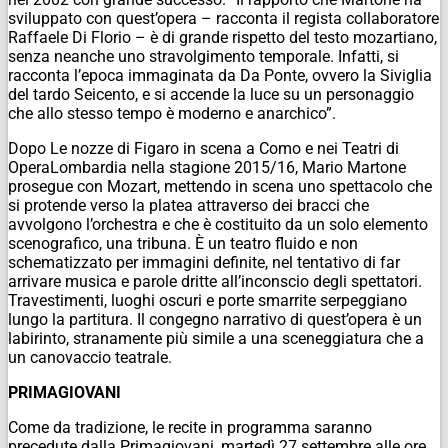
sviluppato con quest’opera – racconta il regista collaboratore
Raffaele Di Florio – è di grande rispetto del testo mozartiano,
senza neanche uno stravolgimento temporale. Infatti, si
racconta l’epoca immaginata da Da Ponte, ovvero la Siviglia
del tardo Seicento, e si accende la luce su un personaggio
che allo stesso tempo è moderno e anarchico”.
Dopo Le nozze di Figaro in scena a Como e nei Teatri di
OperaLombardia nella stagione 2015/16, Mario Martone
prosegue con Mozart, mettendo in scena uno spettacolo che
si protende verso la platea attraverso dei bracci che
avvolgono l’orchestra e che è costituito da un solo elemento
scenografico, una tribuna. È un teatro fluido e non
schematizzato per immagini definite, nel tentativo di far
arrivare musica e parole dritte all’inconscio degli spettatori.
Travestimenti, luoghi oscuri e porte smarrite serpeggiano
lungo la partitura. Il congegno narrativo di quest’opera è un
labirinto, stranamente più simile a una sceneggiatura che a
un canovaccio teatrale.
PRIMAGIOVANI
Come da tradizione, le recite in programma saranno
precedute dalla Primagiovani, martedì 27 settembre alle ore