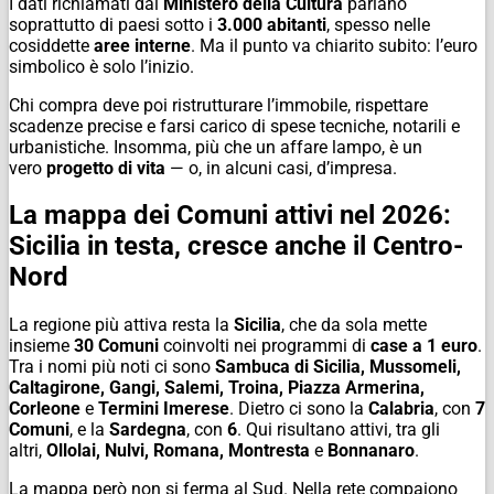
I dati richiamati dal
Ministero della Cultura
parlano
soprattutto di paesi sotto i
3.000 abitanti
, spesso nelle
cosiddette
aree interne
. Ma il punto va chiarito subito: l’euro
simbolico è solo l’inizio.
Chi compra deve poi ristrutturare l’immobile, rispettare
scadenze precise e farsi carico di spese tecniche, notarili e
urbanistiche. Insomma, più che un affare lampo, è un
vero
progetto di vita
— o, in alcuni casi, d’impresa.
La mappa dei Comuni attivi nel 2026:
Sicilia in testa, cresce anche il Centro-
Nord
La regione più attiva resta la
Sicilia
, che da sola mette
insieme
30 Comuni
coinvolti nei programmi di
case a 1 euro
.
Tra i nomi più noti ci sono
Sambuca di Sicilia, Mussomeli,
Caltagirone, Gangi, Salemi, Troina, Piazza Armerina,
Corleone
e
Termini Imerese
. Dietro ci sono la
Calabria
, con
7
Comuni
, e la
Sardegna
, con
6
. Qui risultano attivi, tra gli
altri,
Ollolai, Nulvi, Romana, Montresta
e
Bonnanaro
.
La mappa però non si ferma al Sud. Nella rete compaiono