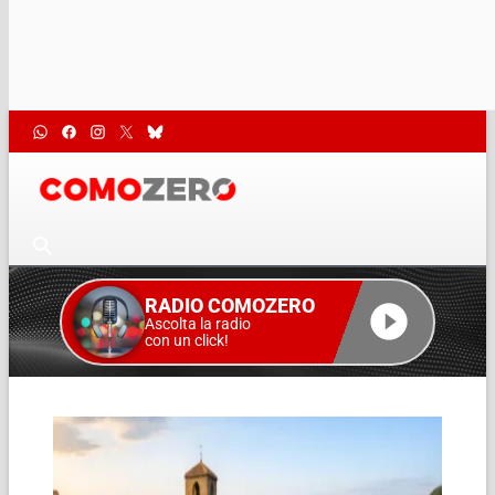
RADIO COMOZERO
Ascolta la radio
con un click!