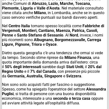
anche Comuni di
Abruzzo, Lazio, Marche, Toscana,
Piemonte, Liguria
e
Valle d’Aosta
. Nel materiale consultato
viene citata anche
Milano
, in Lombardia, anche se in questo
caso servono verifiche puntuali sui bandi davvero aperti.
Nel
Centro Italia
tornano spesso località come
Fabbriche di
Vergemoli, Montieri, Cantiano, Maenza, Patrica, Casoli,
Penne
e
Santo Stefano di Sessanio
. Al
Nord
, invece, i nomi
più ricorrenti sono
Albugnano, Borgomezzavalle, Carrega
Ligure, Pignone, Triora
e
Oyace
.
Dietro questa geografia c’è una tendenza che ormai si vede
da tempo. Secondo stime riprese da
Milano Finanza
, una
quota importante della domanda arriva dall’estero: circa
il
50% degli interessati
sarebbe dagli
Stati Uniti
, il
20% dal
Regno Unito
e il
7% dal Canada
, con presenze più piccole
da
Germania, Australia, Singapore
e
Svizzera
.
Non sono solo acquisti fatti per fascino o suggestione.
Spesso, come ha spiegato l’operatrice del settore
Alessandra
Puglisi
, si tratta di persone con una buona disponibilità
economica, interessate a una
seconda o terza casa
oppure
ad avviare attività legate all’ospitalità diffusa.