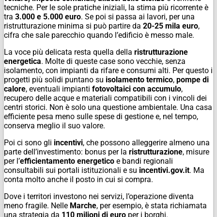
tecniche. Per le sole pratiche iniziali, la stima più ricorrente è
tra
3.000 e 5.000 euro
. Se poi si passa ai lavori, per una
ristrutturazione minima si può partire da
20-25 mila euro
,
cifra che sale parecchio quando l’edificio è messo male.
La voce più delicata resta quella della
ristrutturazione
energetica
. Molte di queste case sono vecchie, senza
isolamento, con impianti da rifare e consumi alti. Per questo i
progetti più solidi puntano su
isolamento termico
,
pompe di
calore
, eventuali impianti
fotovoltaici con accumulo
,
recupero delle acque e materiali compatibili con i vincoli dei
centri storici. Non è solo una questione ambientale. Una casa
efficiente pesa meno sulle spese di gestione e, nel tempo,
conserva meglio il suo valore.
Poi ci sono gli
incentivi
, che possono alleggerire almeno una
parte dell’investimento: bonus per la
ristrutturazione
, misure
per l’
efficientamento energetico
e bandi regionali
consultabili sui portali istituzionali e su
incentivi.gov.it
. Ma
conta molto anche il posto in cui si compra.
Dove i territori investono nei servizi, l’operazione diventa
meno fragile. Nelle
Marche
, per esempio, è stata richiamata
una strategia da
110 milioni di euro
per i borghi.