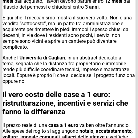
mesi
dall’acquisto, i lavori devono partire entro
12 mesi
dal
rilascio dei permessi e chiudersi entro
3 anni
.
È qui che il meccanismo mostra il suo vero volto. Non è una
vendita “sottocosto”, ma un patto tra amministrazione e
acquirente per rimettere in piedi immobili spesso chiusi da
decenni, in vie dove i residenti sono pochi, i servizi non
sempre sono vicini e aprire un cantiere può diventare
complicato.
Anche l’
Università di Cagliari
, in un abstract dedicato al
tema, segnala che la distanza fra proprietario e immobile
rende più difficile coordinare tecnici, imprese e maestranze
locali. Eppure è proprio lì che si decide se il progetto funziona
oppure no.
Il vero costo delle case a 1 euro:
ristrutturazione, incentivi e servizi che
fanno la differenza
Il prezzo reale di una
casa a 1 euro
va ben oltre l’annuncio.
Alle spese del rogito si aggiungono
notaio, accatastamento,
volture, imposte comunali, allacci delle utenze
e verifiche