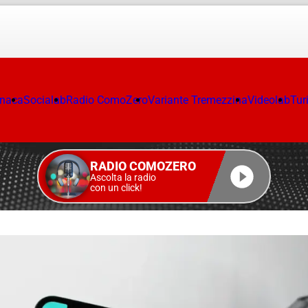
onaca
Socialab
Radio ComoZero
Variante Tremezzina
Videolab
Tur
RADIO COMOZERO
Ascolta la radio
con un click!