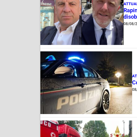
ATTUA
Rapin
disob
08/08/
AT
C
08