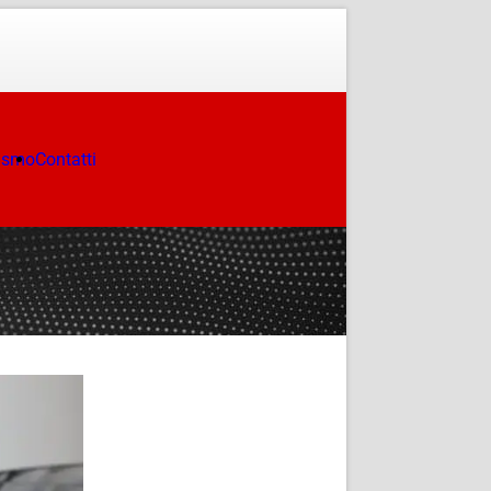
ismo
Contatti