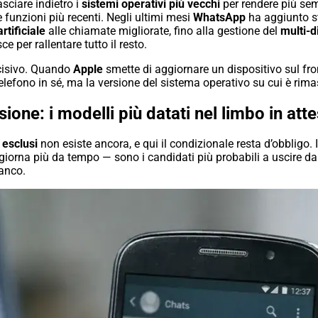
asciare indietro i
sistemi operativi più vecchi
per rendere più semp
le funzioni più recenti. Negli ultimi mesi
WhatsApp
ha aggiunto s
rtificiale
alle chiamate migliorate, fino alla gestione del
multi-d
ce per rallentare tutto il resto.
ecisivo. Quando
Apple
smette di aggiornare un dispositivo sul fro
telefono in sé, ma la versione del sistema operativo su cui è rim
ione: i modelli più datati nel limbo in attes
 esclusi
non esiste ancora, e qui il condizionale resta d’obbligo.
iorna più da tempo — sono i candidati più probabili a uscire dall
ianco.