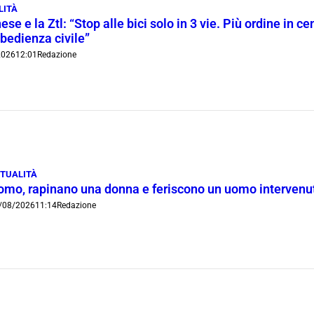
LITÀ
ese e la Ztl: “Stop alle bici solo in 3 vie. Più ordine in c
bedienza civile”
2026
12:01
Redazione
TUALITÀ
omo, rapinano una donna e feriscono un uomo intervenut
/08/2026
11:14
Redazione