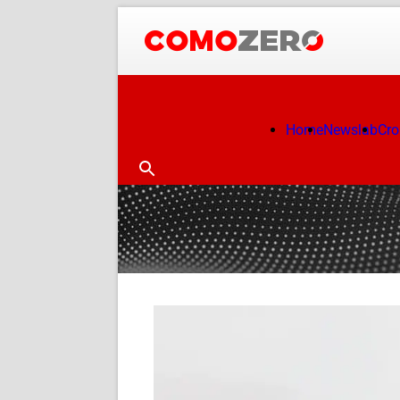
Home
Newslab
Cr