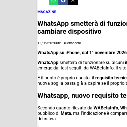
MAGAZINE
WhatsApp smetterà di funzion
cambiare dispositivo
13/06/2026
08:13
ComoZero
WhatsApp su iPhone, dal 1° novembre 2026 s
WhatsApp
smetterà di funzionare su alcuni
emerge dai test seguiti da
WABetaInfo
, il si
E il punto è proprio questo: il
requisito tecnic
nuova soglia basta già a capire se il proprio t
Whatsapp, nuovo requisito te
Secondo quanto rilevato da
WABetaInfo
,
Wh
pubblico di
Meta
, ma l’indicazione è comparsa
definitiva.