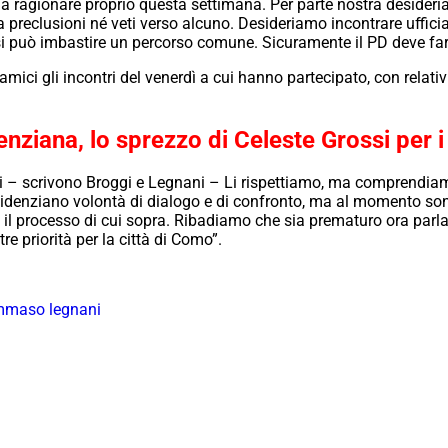
ragionare proprio questa settimana. Per parte nostra desideriam
reclusioni né veti verso alcuno. Desideriamo incontrare ufficialm
i si può imbastire un percorso comune. Sicuramente il PD deve fa
amici gli incontri del venerdì a cui hanno partecipato, con relativ
ziana, lo sprezzo di Celeste Grossi per i “
orni – scrivono Broggi e Legnani – Li rispettiamo, ma comprendiamo
idenziano volontà di dialogo e di confronto, ma al momento son
ire il processo di cui sopra. Ribadiamo che sia prematuro ora par
re priorità per la città di Como”.
mmaso legnani