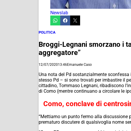
Newslab
POLITICA
Broggi-Legnani smorzano i tav
aggregatore”
12/07/2020
13:46
Emanuele Caso
Una nota del Pd sostanzialmente sconfessa i co
stesso Pd – si sono trovati per imbastire il p
cittadino, Tommaso Legnani, ribadiscono l’ine
di Como (mentre continuano a circolare le ipot
Como, conclave di centrosin
“Mettiamo un punto fermo alla discussione pa
prematuro discutere di qualsivoglia nome sen