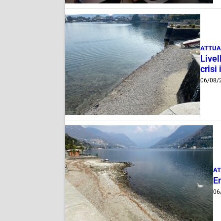
ATTUA
Livel
crisi 
06/08/
AT
E
06