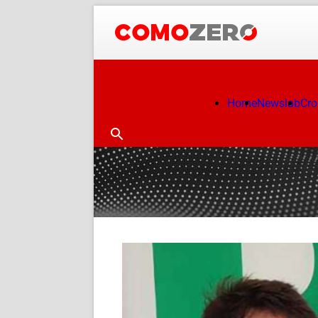
Home
Newslab
Cr