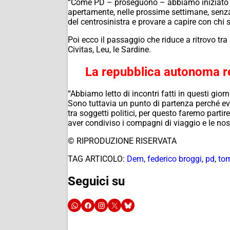
“Come PD – proseguono – abbiamo iniziato a 
apertamente, nelle prossime settimane, senza p
del centrosinistra e provare a capire con ch
Poi ecco il passaggio che riduce a ritrovo tra 
Civitas, Leu, le Sardine.
La repubblica autonoma ren
“Abbiamo letto di incontri fatti in questi gi
Sono tuttavia un punto di partenza perché ev
tra soggetti politici, per questo faremo part
aver condiviso i compagni di viaggio e le nost
© RIPRODUZIONE RISERVATA
TAG ARTICOLO:
Dem
,
federico broggi
,
pd
,
to
Seguici su