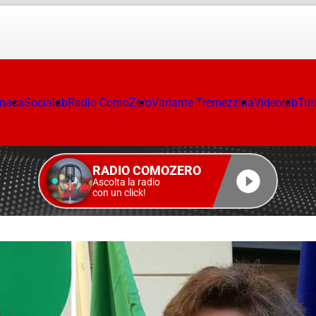
onaca
Socialab
Radio ComoZero
Variante Tremezzina
Videolab
Tur
RADIO COMOZERO
Ascolta la radio
con un click!