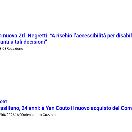
 nuova Ztl. Negretti: “A rischio l’accessibilità per disab
anti a tali decisioni”
8:08
Redazione
PORT
rasiliano, 24 anni: è Yan Couto il nuovo acquisto del Co
/08/2026
16:00
Alessandro Gazzolo