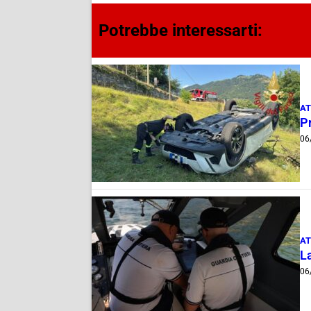
Potrebbe interessarti:
AT
Pr
06
AT
La
06