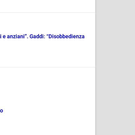
ili e anziani”. Gaddi: “Disobbedienza
mo