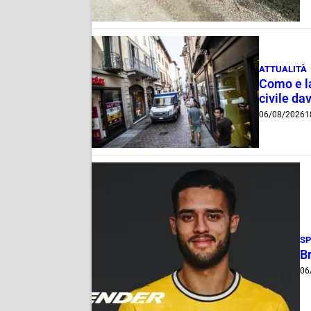
ATTUALITÀ
Como e la
civile dav
06/08/2026
1
S
B
06