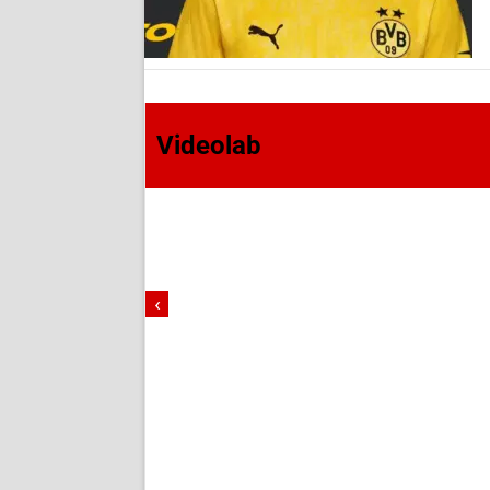
Videolab
‹