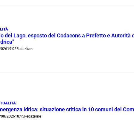
LITÀ
lo del Lago, esposto del Codacons a Prefetto e Autorità d
idrica”
2026
19:02
Redazione
TUALITÀ
mergenza idrica: situazione critica in 10 comuni del Co
/08/2026
18:15
Redazione