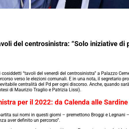
oli del centrosinistra: “Solo iniziative d
siddetti “tavoli del venerdì del centrosinistra” a Palazzo Cernezz
ercorso verso le elezioni comunali. E in una nota, il segretario p
vitabile centralità del Pd per ogni discorso. Anche, quando sarà
esi di Maurizio Traglio e Patrizia Lissi).
istra per il 2022: da Calenda alle Sardine
rtita sui nomi in questi giorni – premettono Broggi e Legnani –
za aver definito un percorso”.