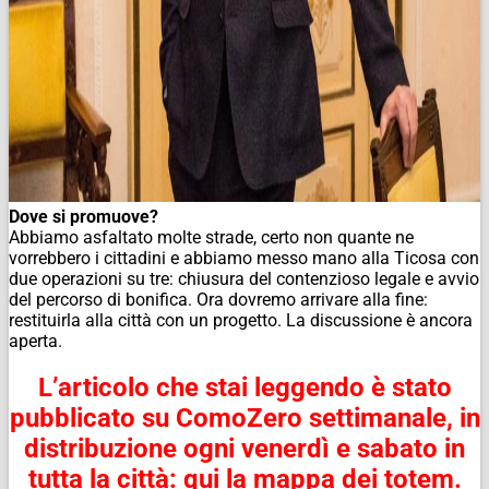
Dove si promuove?
Abbiamo asfaltato molte strade, certo non quante ne
vorrebbero i cittadini e abbiamo messo mano alla Ticosa con
due operazioni su tre: chiusura del contenzioso legale e avvio
del percorso di bonifica. Ora dovremo arrivare alla fine:
restituirla alla città con un progetto. La discussione è ancora
aperta.
L’articolo che stai leggendo è stato
pubblicato su ComoZero settimanale,
in
distribuzione ogni venerdì e sabato in
tutta la città: qui la mappa dei totem.