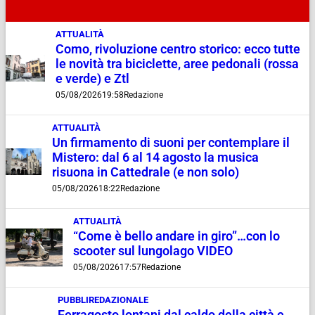
ATTUALITÀ
Como, rivoluzione centro storico: ecco tutte
le novità tra biciclette, aree pedonali (rossa
e verde) e Ztl
05/08/2026
19:58
Redazione
ATTUALITÀ
Un firmamento di suoni per contemplare il
Mistero: dal 6 al 14 agosto la musica
risuona in Cattedrale (e non solo)
05/08/2026
18:22
Redazione
ATTUALITÀ
“Come è bello andare in giro”…con lo
scooter sul lungolago VIDEO
05/08/2026
17:57
Redazione
PUBBLIREDAZIONALE
Ferragosto lontani dal caldo della città e