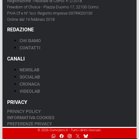
Registrazione Tribunale di Como: n°2/2018
Freedom of Choice - Piazza Duomo 17, 22100 Como
PIVA Cf e N° Iscr. Registro Imprese 03799020130
Online dal 14 febbraio 2018
REDAZIONE
CHI SIAMO
CONTATTI
CANALI
NEWSLAB
SOCIALAB
CRONACA
VIDEOLAB
PRIVACY
PRIVACY POLICY
INFORMATIVA COOKIES
PREFERENZE PRIVACY
© 2026 Comozero.it - Tutti i diritti riservati.