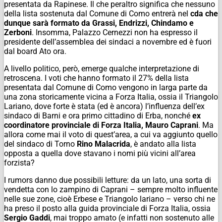
presentata da Rapinese. Il che peraltro significa che nessuno
della lista sostenuta dal Comune di Como entrerà nel
cda che
dunque sarà formato da Grassi, Endrizzi, Chindamo e
Zerboni
. Insomma, Palazzo Cernezzi non ha espresso il
presidente dell’assemblea dei sindaci a novembre ed è fuori
dal board Ato ora.
A livello politico, però, emerge qualche interpretazione di
retroscena. I voti che hanno formato il 27% della lista
presentata dal Comune di Como vengono in larga parte da
una zona storicamente vicina a Forza Italia, ossia il Triangolo
Lariano, dove forte è stata (ed è ancora) l’influenza dell’ex
sindaco di Barni e ora primo cittadino di Erba, nonché
ex
coordinatore provinciale di Forza Italia,
Mauro Caprani
. Ma
allora come mai il voto di quest’area, a cui va aggiunto quello
del sindaco di Torno
Rino Malacrida
, è andato alla lista
opposta a quella dove stavano i nomi più vicini all’area
forzista?
I rumors danno due possibili letture: da un lato, una sorta di
vendetta con lo zampino di Caprani – sempre molto influente
nelle sue zone, cioè Erbese e Triangolo lariano – verso chi ne
ha preso il posto alla guida provinciale di Forza Italia, ossia
Sergio Gaddi
, mai troppo amato (e infatti non sostenuto alle