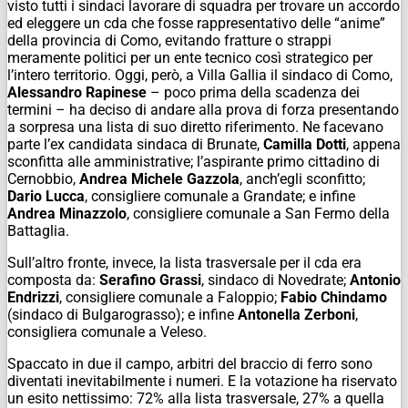
visto tutti i sindaci lavorare di squadra per trovare un accordo
ed eleggere un cda che fosse rappresentativo delle “anime”
della provincia di Como, evitando fratture o strappi
meramente politici per un ente tecnico così strategico per
l’intero territorio. Oggi, però, a Villa Gallia il sindaco di Como,
Alessandro Rapinese
– poco prima della scadenza dei
termini – ha deciso di andare alla prova di forza presentando
a sorpresa una lista di suo diretto riferimento. Ne facevano
parte l’ex candidata sindaca di Brunate,
Camilla Dotti
, appena
sconfitta alle amministrative; l’aspirante primo cittadino di
Cernobbio,
Andrea Michele Gazzola
, anch’egli sconfitto;
Dario Lucca
, consigliere comunale a Grandate; e infine
Andrea Minazzolo
, consigliere comunale a San Fermo della
Battaglia.
Sull’altro fronte, invece, la lista trasversale per il cda era
composta da:
Serafino Grassi
, sindaco di Novedrate;
Antonio
Endrizzi
, consigliere comunale a Faloppio;
Fabio Chindamo
(sindaco di Bulgarograsso); e infine
Antonella Zerboni
,
consigliera comunale a Veleso.
Spaccato in due il campo, arbitri del braccio di ferro sono
diventati inevitabilmente i numeri. E la votazione ha riservato
un esito nettissimo: 72% alla lista trasversale, 27% a quella