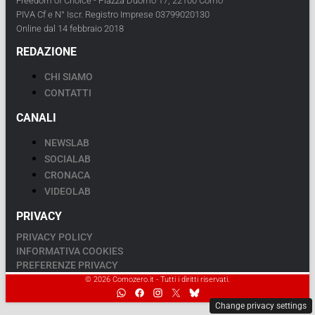
Freedom of Choice - Piazza Duomo 17, 22100 Como
PIVA Cf e N° Iscr. Registro Imprese 03799020130
Online dal 14 febbraio 2018
REDAZIONE
CHI SIAMO
CONTATTI
CANALI
NEWSLAB
SOCIALAB
CRONACA
VIDEOLAB
PRIVACY
PRIVACY POLICY
INFORMATIVA COOKIES
PREFERENZE PRIVACY
© 2026 Comozero.it - Tutti i diritti riservati.
Change privacy settings