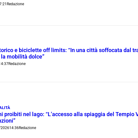
7:21
Redazione
orico e biciclette off limits: “In una città soffocata dal t
 la mobilità dolce”
14:37
Redazione
ALITÀ
i proibiti nel lago: “L’accesso alla spiaggia del Tempio 
nzioni”
/2026
14:36
Redazione