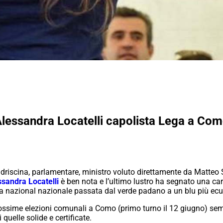
i Alessandra Locatelli capolista Lega a C
driscina, parlamentare, ministro voluto direttamente da Matteo S
ssandra Locatelli
è ben nota e l’ultimo lustro ha segnato una car
ega nazional nazionale passata dal verde padano a un blu più ec
prossime elezioni comunali a Como (primo turno il 12 giugno) sembr
quelle solide e certificate.