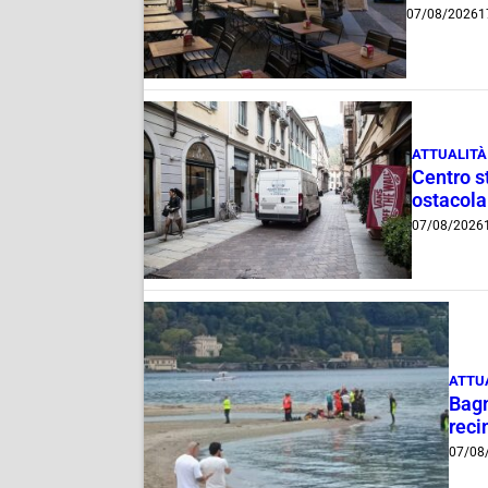
07/08/2026
1
ATTUALITÀ
Centro st
ostacola
07/08/2026
ATTU
Bagn
reci
07/08