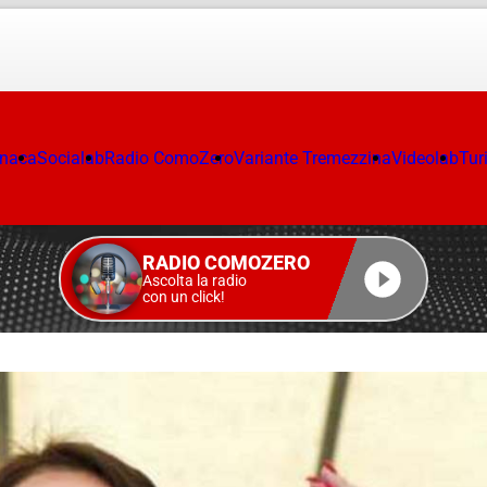
onaca
Socialab
Radio ComoZero
Variante Tremezzina
Videolab
Tur
RADIO COMOZERO
Ascolta la radio
con un click!