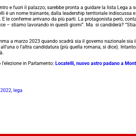
ntro e fuori il palazzo, sarebbe pronta a guidare la lista Lega a
li è un nome trainante, dalla leadership territoriale indiscussa 
a. E le conferme arrivano da più parti. La protagonista però, con
dice – stiamo lavorando in questi giorni”. Ma si candiderà? “Sti
amma a marzo 2023 quando scadrà sia il governo nazionale sia i
all’una o l’altra candidatura (più quella romana, si dice). Intant
à.
o l’elezione in Parlamento:
Locatelli, nuovo astro padano a Mont
i 2022
,
lega