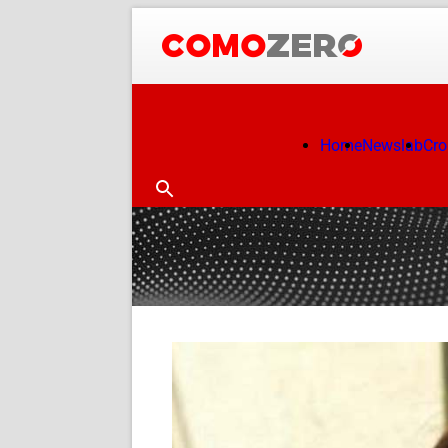
Home
Newslab
Cr