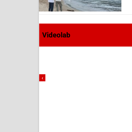
Videolab
‹