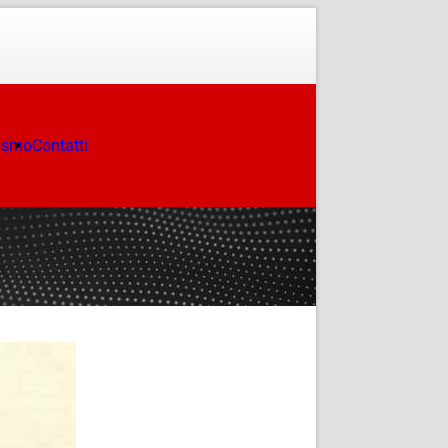
ismo
Contatti