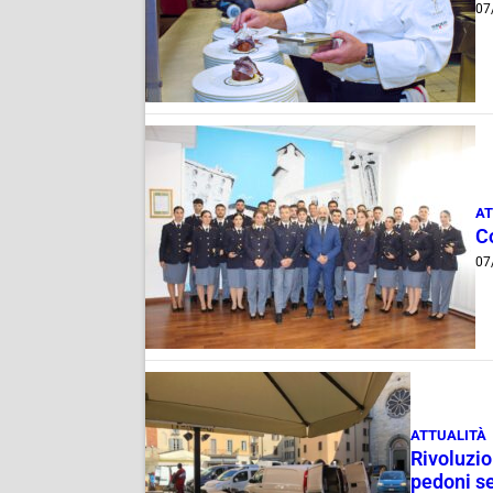
07
AT
C
07
ATTUALITÀ
Rivoluzio
pedoni se