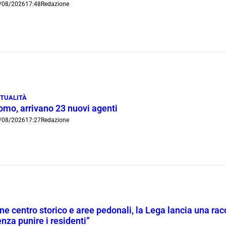
/08/2026
17:48
Redazione
TUALITÀ
omo, arrivano 23 nuovi agenti
/08/2026
17:27
Redazione
ne centro storico e aree pedonali, la Lega lancia una racc
nza punire i residenti”