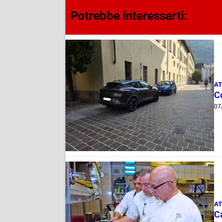
Potrebbe interessarti:
AT
Co
07
AT
Ca