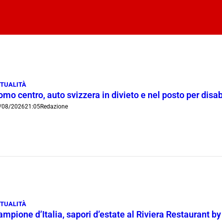
TUALITÀ
mo centro, auto svizzera in divieto e nel posto per disab
/08/2026
21:05
Redazione
TUALITÀ
mpione d’Italia, sapori d’estate al Riviera Restaurant b