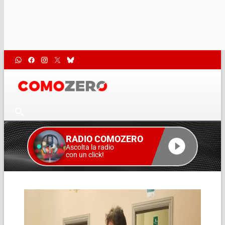
RADIO COMOZERO
Ascolta la radio
con un click!