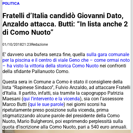
POLITICA
Fratelli d’Italia candidò Giovanni Dato,
Anzaldo attacca. Butti: “In lista anche 2
di Como Nuoto”
01/10/2018
21:23
Redazione
E’ davvero una bufera senza fine, quella
sulla gara comunale
per la piscina e il centro di viale Geno che – come ormai noto
– ha visto la vittoria della storica Como Nuoto
nei confronti
della sfidante Pallanuoto Como.
Questa sera in Comune a Como è stato il consigliere della
lista “Rapinese Sindaco”, Fulvio Anzaldo, ad attaccare Fratelli
d’Italia. Il partito, infatti, sia tramite la capogruppo Patrizia
Maesani (
qui l’intervento e la vicenda
), sia con l’assessore
Marco Butti (
qui le sue parole
) nei giorni scorsi ha
ripetutamente preso posizione sulla vicenda, prima
stigmatizzando alcune parole del presidente della Como
Nuoto, Mario Bulgheroni, poi esprimendo perplessità sulla
quota d’iscrizione alla Como Nuoto, pari a 540 euro annuali.