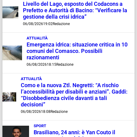
Livello del Lago, esposto del Codacons a
Prefetto e Autorità di Bacino: “Verificare la
gestione della crisi idrica”
06/08/2026
19:02
Redazione
ATTUALITÀ
Emergenza idrica: situazione critica in 10
comuni del Comasco. Possibili
razionamenti
06/08/2026
18:15
Redazione
ATTUALITÀ
Como e la nuova Ztl. Negretti: “A rischio
l’accessibilità per disabili e anziani”. Gaddi:
“Disobbedienza civile davanti a tali
decisioni”
06/08/2026
18:08
Redazione
SPORT
Brasiliano, 24 anni: è Yan Couto il