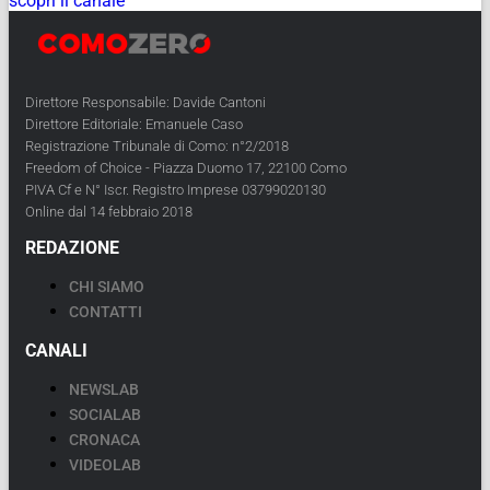
scopri il canale
Direttore Responsabile: Davide Cantoni
Direttore Editoriale: Emanuele Caso
Registrazione Tribunale di Como: n°2/2018
Freedom of Choice - Piazza Duomo 17, 22100 Como
PIVA Cf e N° Iscr. Registro Imprese 03799020130
Online dal 14 febbraio 2018
REDAZIONE
CHI SIAMO
CONTATTI
CANALI
NEWSLAB
SOCIALAB
CRONACA
VIDEOLAB