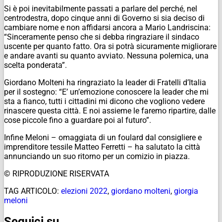
Si è poi inevitabilmente passati a parlare del perché, nel
centrodestra, dopo cinque anni di Governo si sia deciso di
cambiare nome e non affidarsi ancora a Mario Landriscina:
“Sinceramente penso che si debba ringraziare il sindaco
uscente per quanto fatto. Ora si potrà sicuramente migliorare
e andare avanti su quanto avviato. Nessuna polemica, una
scelta ponderata”.
Giordano Molteni ha ringraziato la leader di Fratelli d’Italia
per il sostegno: “E’ un’emozione conoscere la leader che mi
sta a fianco, tutti i cittadini mi dicono che vogliono vedere
rinascere questa città. E noi assieme le faremo ripartire, dalle
cose piccole fino a guardare poi al futuro”.
Infine Meloni – omaggiata di un foulard dal consigliere e
imprenditore tessile Matteo Ferretti – ha salutato la città
annunciando un suo ritorno per un comizio in piazza.
© RIPRODUZIONE RISERVATA
TAG ARTICOLO:
elezioni 2022
,
giordano molteni
,
giorgia
meloni
Seguici su