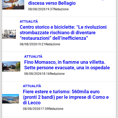
discesa verso Bellagio
08/08/2026
19:37
Redazione
ATTUALITÀ
Centro storico e biciclette: “Le rivoluzioni
strombazzate rischiano di diventare
“restaurazioni” dell’inefficienza”
08/08/2026
19:21
Redazione
ATTUALITÀ
Fino Mornasco, in fiamme una villetta.
Sette persone evacuate, una in ospedale
08/08/2026
18:16
Redazione
ATTUALITÀ
Fiere estere e turismo: 560mila euro
(pronti 2 bandi) per le imprese di Como e
di Lecco
08/08/2026
17:39
Redazione