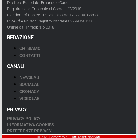
Direttore Editoriale: Emanuele Caso
Registrazione Tribunale di Como: n°2/2018
Freedom of Choice - Piazza Duomo 17, 22100 Como
PIVA Cf e N° Iscr. Registro Imprese 03799020130
Online dal 14 febbraio 2018
REDAZIONE
CHI SIAMO
CONTATTI
CANALI
NEWSLAB
SOCIALAB
CRONACA
VIDEOLAB
PRIVACY
PRIVACY POLICY
INFORMATIVA COOKIES
PREFERENZE PRIVACY
© 2026 Comozero.it - Tutti i diritti riservati.