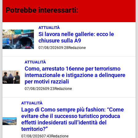
Potrebbe interessarti:
ATTUALITÀ
Si lavora nelle gallerie: ecco le
chiusure sulla A9
07/08/2026
09:28
Redazione
ATTUALITÀ
Como, arrestato 16enne per terrorismo
internazionale e istigazione a delinquere
per motivi razziali
07/08/2026
09:23
Redazione
ATTUALITÀ
Lago di Como sempre più fashion: “Come
evitare che il successo turistico produca
effetti indesiderati sull’identità del
territorio?”
07/08/2026
07:43
Redazione