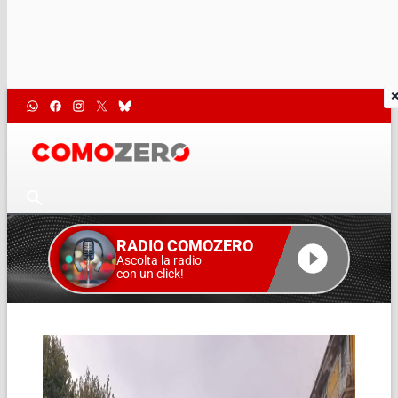
RADIO COMOZERO
Ascolta la radio
con un click!