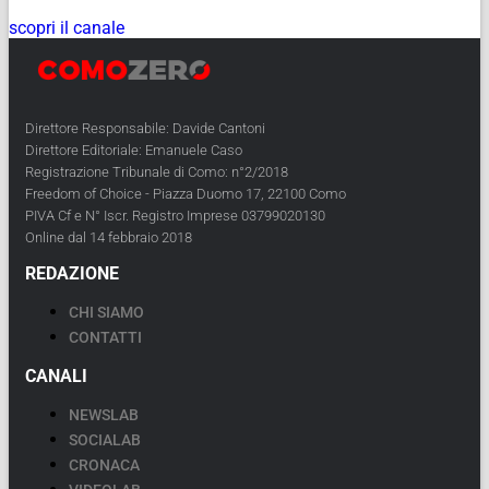
scopri il canale
Direttore Responsabile: Davide Cantoni
Direttore Editoriale: Emanuele Caso
Registrazione Tribunale di Como: n°2/2018
Freedom of Choice - Piazza Duomo 17, 22100 Como
PIVA Cf e N° Iscr. Registro Imprese 03799020130
Online dal 14 febbraio 2018
REDAZIONE
CHI SIAMO
CONTATTI
CANALI
NEWSLAB
SOCIALAB
CRONACA