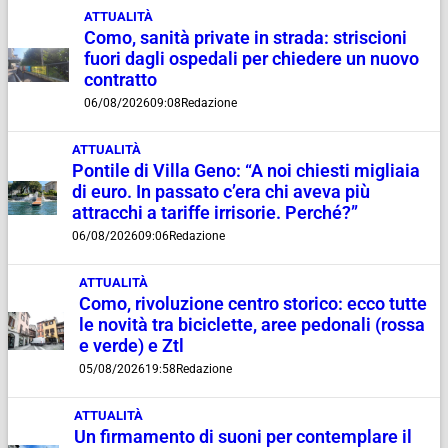
ATTUALITÀ
Como, sanità private in strada: striscioni
fuori dagli ospedali per chiedere un nuovo
contratto
06/08/2026
09:08
Redazione
ATTUALITÀ
Pontile di Villa Geno: “A noi chiesti migliaia
di euro. In passato c’era chi aveva più
attracchi a tariffe irrisorie. Perché?”
06/08/2026
09:06
Redazione
ATTUALITÀ
Como, rivoluzione centro storico: ecco tutte
le novità tra biciclette, aree pedonali (rossa
e verde) e Ztl
05/08/2026
19:58
Redazione
ATTUALITÀ
Un firmamento di suoni per contemplare il