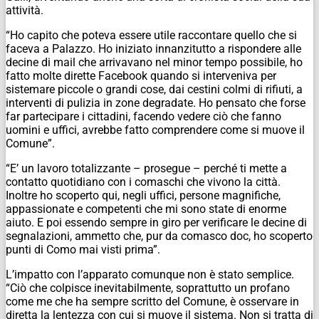
attività.
“Ho capito che poteva essere utile raccontare quello che si
faceva a Palazzo. Ho iniziato innanzitutto a rispondere alle
decine di mail che arrivavano nel minor tempo possibile, ho
fatto molte dirette Facebook quando si interveniva per
sistemare piccole o grandi cose, dai cestini colmi di rifiuti, a
interventi di pulizia in zone degradate. Ho pensato che forse
far partecipare i cittadini, facendo vedere ciò che fanno
uomini e uffici, avrebbe fatto comprendere come si muove il
Comune”.
“E’ un lavoro totalizzante – prosegue – perché ti mette a
contatto quotidiano con i comaschi che vivono la città.
Inoltre ho scoperto qui, negli uffici, persone magnifiche,
appassionate e competenti che mi sono state di enorme
aiuto. E poi essendo sempre in giro per verificare le decine di
segnalazioni, ammetto che, pur da comasco doc, ho scoperto
punti di Como mai visti prima”.
L’impatto con l’apparato comunque non è stato semplice.
“Ciò che colpisce inevitabilmente, soprattutto un profano
come me che ha sempre scritto del Comune, è osservare in
diretta la lentezza con cui si muove il sistema. Non si tratta di