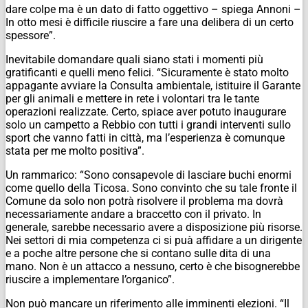
dare colpe ma è un dato di fatto oggettivo – spiega Annoni –
In otto mesi è difficile riuscire a fare una delibera di un certo
spessore”.
Inevitabile domandare quali siano stati i momenti più
gratificanti e quelli meno felici. “Sicuramente è stato molto
appagante avviare la Consulta ambientale, istituire il Garante
per gli animali e mettere in rete i volontari tra le tante
operazioni realizzate. Certo, spiace aver potuto inaugurare
solo un campetto a Rebbio con tutti i grandi interventi sullo
sport che vanno fatti in città, ma l’esperienza è comunque
stata per me molto positiva”.
Un rammarico: “Sono consapevole di lasciare buchi enormi
come quello della Ticosa. Sono convinto che su tale fronte il
Comune da solo non potrà risolvere il problema ma dovrà
necessariamente andare a braccetto con il privato. In
generale, sarebbe necessario avere a disposizione più risorse.
Nei settori di mia competenza ci si puà affidare a un dirigente
e a poche altre persone che si contano sulle dita di una
mano. Non è un attacco a nessuno, certo è che bisognerebbe
riuscire a implementare l’organico”.
Non può mancare un riferimento alle imminenti elezioni. “Il