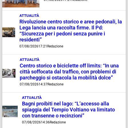
ATTUALITÀ
Rivoluzione centro storico e aree pedonali, la
Lega lancia una raccolta firme. Il Pd:
“Sicurezza per i pedoni senza punire i
residenti”
07/08/2026
17:21
Redazione
ATTUALITÀ
Centro storico e biciclette off limits: “In una
città soffocata dal traffico, con problemi di
parcheggio si ostacola la mobilità dolce”
07/08/2026
14:37
Redazione
ATTUALITÀ
Bagni proibiti nel lago: “L’accesso alla
spiaggia del Tempio Voltiano va limitato
con transenne o recinzioni”
07/08/2026
14:36
Redazione