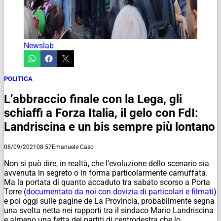
Newslab
POLITICA
L’abbraccio finale con la Lega, gli
schiaffi a Forza Italia, il gelo con FdI:
Landriscina e un bis sempre più lontano
08/09/2021
08:57
Emanuele Caso
Non si può dire, in realtà, che l’evoluzione dello scenario sia
avvenuta in segreto o in forma particolarmente camuffata.
Ma la portata di quanto accaduto tra sabato scorso a Porta
Torre (
documentato da noi con dovizia di particolari e filmati
)
e poi oggi sulle pagine de La Provincia, probabilmente segna
una svolta netta nei rapporti tra il sindaco Mario Landriscina
e almeno una fetta dei partiti di centrodestra che lo