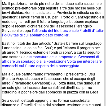
Ma il posizionamento più netto del sindaco sullo scacchiere
politico pre-elettorale oggi registra altre due mosse nelle pur
brevi dichiarazioni rilasciate a la Provincia in edicola su due
questioni: i lavori fermi di Csu per il Porto di Sant’Agostino e il
nodo degli arredi per il futuro lungolago, bubbone esploso
dopo le recenti dichiarazioni dell’assessore Pierangelo
Gervasoni e dopo
l’affondo del trio trasversale Fratelli d’Italia-
Pd-Civitas di cui abbiamo dato conto ieri
.
Bastino i titoli dei due articoli: “Grate e barrere sul lungolago.
Landriscina: la colpa è di Csu”; e poi “Manca il progetto per
gli arredi? Tecnico esterno e fondi ci sono”, a cui fa seguito
una sostanziale
stroncatura della proposta di Gervasoni di
affidare un sondaggio alla Fondazione Volta per interpellare i
comaschi sul futuro aspetto della passeggiata
.
Ma a quale partito fanno riferimento il presidente di Csu
(Renato Acquistapace) e l’assessore che si occupa degli
arredi (Pierangelo Gervasoni)? A Forza Italia, che dunque in
un solo giorno incassa due schiaffoni diretti dal primo
cittadino, a poche ore dall’abbraccio di piazza con la Lega.
Se a questi dettagli aggiungiamo l’ormai consolidata
distanza di Fratelli d’Italia dal sindaco, testimoniata e quasi