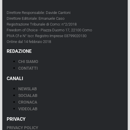
Direttore Responsabile: Davide Cantoni
Direttore Editoriale: Emanuele Caso
Registrazione Tribunale di Como: n°2/2018
Freedom of Choice - Piazza Duomo 17, 22100 Como
PIVA Cf e N° Iscr. Registro Imprese 03799020130
Online dal 14 febbraio 2018
REDAZIONE
CHI SIAMO
CONTATTI
CANALI
NEWSLAB
SOCIALAB
CRONACA
VIDEOLAB
PRIVACY
PRIVACY POLICY