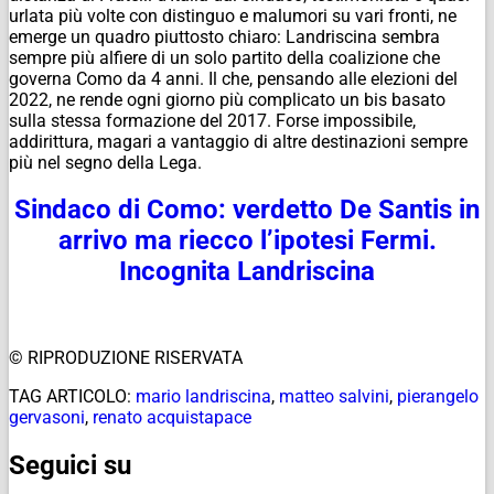
urlata più volte con distinguo e malumori su vari fronti, ne
emerge un quadro piuttosto chiaro: Landriscina sembra
sempre più alfiere di un solo partito della coalizione che
governa Como da 4 anni. Il che, pensando alle elezioni del
2022, ne rende ogni giorno più complicato un bis basato
sulla stessa formazione del 2017. Forse impossibile,
addirittura, magari a vantaggio di altre destinazioni sempre
più nel segno della Lega.
Sindaco di Como: verdetto De Santis in
arrivo ma riecco l’ipotesi Fermi.
Incognita Landriscina
© RIPRODUZIONE RISERVATA
TAG ARTICOLO:
mario landriscina
,
matteo salvini
,
pierangelo
gervasoni
,
renato acquistapace
Seguici su