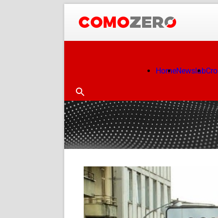
Home
Newslab
Cr