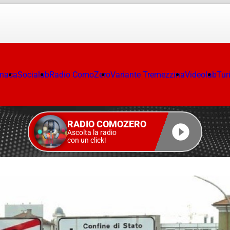
onaca
Socialab
Radio ComoZero
Variante Tremezzina
Videolab
Tur
RADIO COMOZERO
Ascolta la radio
con un click!