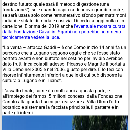
destino futuro: quale sarà il metodo di gestione (una
fondazione?), se e quando ospiterà di nuovo grandi mostre,
se sarà usata solo come remunerativo sfondo per matrimoni
indiani e sfilate di moda e così via. Di certo, a oggi nulla è in
cartellone. E prima del 2019 anche
l’eventuale mostra curata
dalla Fondazione Cavallini Sgarbi non potrebbe nemmeno
tecnicamente vedere la luce
.
“La verità – attacca Gaddi – è che Como iniziò 14 anni fa un
percorso che a Lugano seguono oggi e che se fosse stato
portato avanti e non buttato nel cestino per invidia avrebbe
dato frutti incalcolabili adesso. Picasso e Magritte li portai a
Villa Olmo nel 2005 e nel 2006, giusto per dire. E lo feci con
risorse infinitamente inferiori a quelle di cui può disporre la
cultura a Lugano e in Ticino”.
L’assalto finale, come da molti anni a questa parte, è
all’impiego dei famosi 5 milioni concessi dalla Fondazione
Cariplo alla giunta Lucini per realizzare a Villa Olmo l’orto
botanico e sistemare la facciata principale, il parterre e in
parte gli interni.